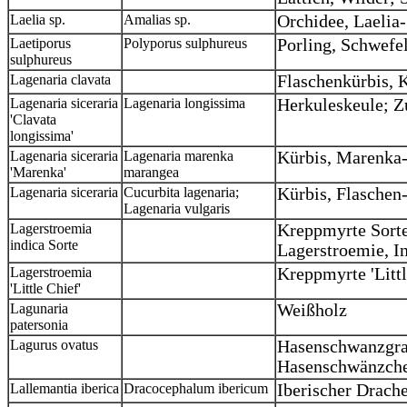
Laelia sp.
Amalias sp.
Orchidee, Laelia-
Laetiporus
Polyporus sulphureus
Porling, Schwefe
sulphureus
Lagenaria clavata
Flaschenkürbis, 
Lagenaria siceraria
Lagenaria longissima
Herkuleskeule; Zu
'Clavata
longissima'
Lagenaria siceraria
Lagenaria marenka
Kürbis, Marenka
'Marenka'
marangea
Lagenaria siceraria
Cucurbita lagenaria;
Kürbis, Flaschen
Lagenaria vulgaris
Lagerstroemia
Kreppmyrte Sorte
indica Sorte
Lagerstroemie, I
Lagerstroemia
Kreppmyrte 'Littl
'Little Chief'
Lagunaria
Weißholz
patersonia
Lagurus ovatus
Hasenschwanzgras
Hasenschwänzch
Lallemantia iberica
Dracocephalum ibericum
Iberischer Drach