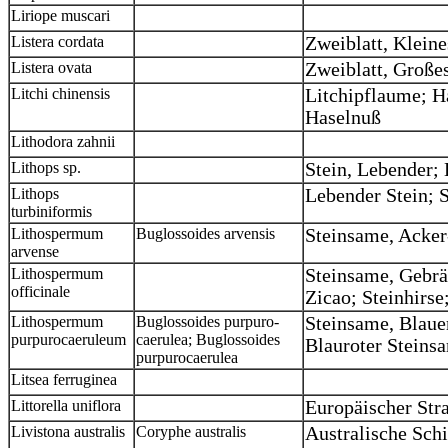
Liriope muscari
Listera cordata
Zweiblatt, Kleine
Listera ovata
Zweiblatt, Große
Litchi chinensis
Litchipflaume; H
Haselnuß
Lithodora zahnii
Lithops sp.
Stein, Lebender;
Lithops
Lebender Stein; 
turbiniformis
Lithospermum
Buglossoides arvensis
Steinsame, Acker
arvense
Lithospermum
Steinsame, Gebrä
officinale
Zicao; Steinhirs
Lithospermum
Buglossoides purpuro-
Steinsame, Blaue
purpurocaeruleum
caerulea; Buglossoides
Blauroter Steins
purpurocaerulea
Litsea ferruginea
Littorella uniflora
Europäischer Str
Livistona australis
Coryphe australis
Australische Schi