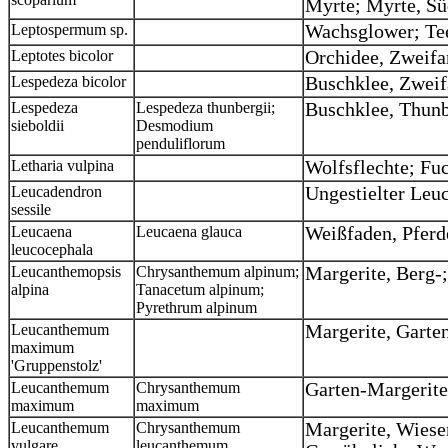
Myrte; Myrte, S
Leptospermum sp.
Wachsglower; T
Leptotes bicolor
Orchidee, Zweifa
Lespedeza bicolor
Buschklee, Zweif
Lespedeza
Lespedeza thunbergii;
Buschklee, Thun
sieboldii
Desmodium
penduliflorum
Letharia vulpina
Wolfsflechte; Fu
Leucadendron
Ungestielter Leu
sessile
Leucaena
Leucaena glauca
Weißfaden, Pfer
leucocephala
Leucanthemopsis
Chrysanthemum alpinum;
Margerite, Berg-
alpina
Tanacetum alpinum;
Pyrethrum alpinum
Leucanthemum
Margerite, Garte
maximum
'Gruppenstolz'
Leucanthemum
Chrysanthemum
Garten-Margerite
maximum
maximum
Leucanthemum
Chrysanthemum
Margerite, Wies
vulgare
leucanthemum