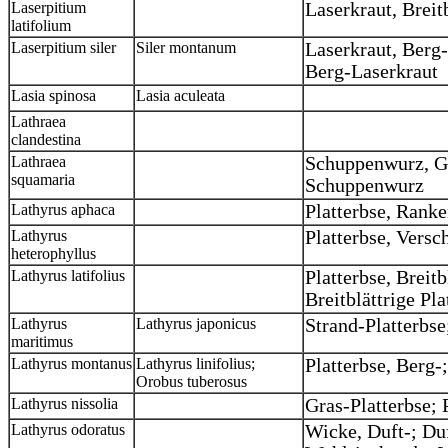
Laserpitium
Laserkraut, Breit
latifolium
Laserpitium siler
Siler montanum
Laserkraut, Berg
Berg-Laserkraut
Lasia spinosa
Lasia aculeata
Lathraea
clandestina
Lathraea
Schuppenwurz, G
squamaria
Schuppenwurz
Lathyrus aphaca
Platterbse, Rank
Lathyrus
Platterbse, Versc
heterophyllus
Lathyrus latifolius
Platterbse, Breit
Breitblättrige Pl
Lathyrus
Lathyrus japonicus
Strand-Platterbse
maritimus
Lathyrus montanus
Lathyrus linifolius;
Platterbse, Berg-
Orobus tuberosus
Lathyrus nissolia
Gras-Platterbse; 
Lathyrus odoratus
Wicke, Duft-; Duf