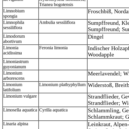
Trianea bogotensis
Limnobium
Froschbiß, Norda
spongia
Limnophila
Ambulia sessiliflora
Sumpffreund, Kle
sessiliflora
Sumpffreund; Sum
Limodorum
Dingel
abortivum
Limonia
Feronia limonia
Indischer Holzap
acidissima
Woodapple
Limoniastrum
guyonianum
Limonium
Meerlavendel; W
arborescens
Limonium
Limonium plathyphyllum
Widerstoß, Breitb
latifolium
Limonium vulgare
Strandflieder, Ge
Strandflieder; W
Limosella aquatica
Cyrilla aquatica
Schlammling, Ge
Schlammkraut; 
Linaria alpina
Leinkraut, Alpen-