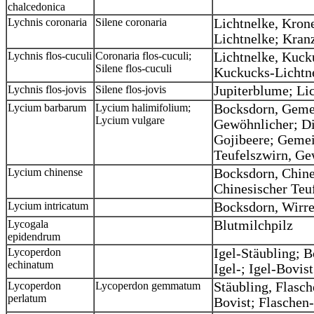
chalcedonica
Lychnis coronaria
Silene coronaria
Lichtnelke, Kron
Lichtnelke; Kran
Lychnis flos-cuculi
Coronaria flos-cuculi;
Lichtnelke, Kuck
Silene flos-cuculi
Kuckucks-Lichtn
Lychnis flos-jovis
Silene flos-jovis
Jupiterblume; Lic
Lycium barbarum
Lycium halimifolium;
Bocksdorn, Geme
Lycium vulgare
Gewöhnlicher; Di
Gojibeere; Gemei
Teufelszwirn, Ge
Lycium chinense
Bocksdorn, Chine
Chinesischer Teu
Lycium intricatum
Bocksdorn, Wirre
Lycogala
Blutmilchpilz
epidendrum
Lycoperdon
Igel-Stäubling; Bo
echinatum
Igel-; Igel-Bovis
Lycoperdon
Lycoperdon gemmatum
Stäubling, Flasch
perlatum
Bovist; Flaschen