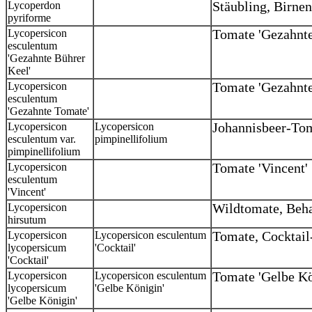
Lycoperdon
Stäubling, Birne
pyriforme
Lycopersicon
Tomate 'Gezahnte
esculentum
'Gezahnte Bührer
Keel'
Lycopersicon
Tomate 'Gezahnt
esculentum
'Gezahnte Tomate'
Lycopersicon
Lycopersicon
Johannisbeer-Tom
esculentum var.
pimpinellifolium
pimpinellifolium
Lycopersicon
Tomate 'Vincent'
esculentum
'Vincent'
Lycopersicon
Wildtomate, Beh
hirsutum
Lycopersicon
Lycopersicon esculentum
Tomate, Cocktail
lycopersicum
'Cocktail'
'Cocktail'
Lycopersicon
Lycopersicon esculentum
Tomate 'Gelbe K
lycopersicum
'Gelbe Königin'
'Gelbe Königin'