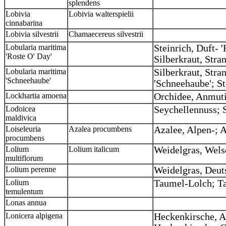
splendens
Lobivia
Lobivia walterspielii
cinnabarina
Lobivia silvestrii
Chamaecereus silvestrii
Lobularia maritima
Steinrich, Duft- 
'Roste O' Day'
Silberkraut, Stra
Lobularia maritima
Silberkraut, Stra
'Schneehaube'
'Schneehaube'; St
Lockhartia amoena
Orchidee, Anmuti
Lodoicea
Seychellennuss;
maldivica
Loiseleuria
Azalea procumbens
Azalee, Alpen-;
procumbens
Lolium
Lolium italicum
Weidelgras, Welsc
multiflorum
Lolium perenne
Weidelgras, Deut
Lolium
Taumel-Lolch; T
temulentum
Lonas annua
Lonicera alpigena
Heckenkirsche, A