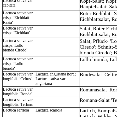
Lactuca sativa var.
Kopf-Salat; Kopfsa
capitata
Häuptelsalat; Sal
Lactuca sativa var.
Roter Eichblatt-Sa
crispa 'Eichblatt
Eichblattsalat, Ro
Rasia'
Lactuca sativa var.
Salat, Roter Eichb
crispa 'Eichblatt'
Eichblattsalat, R
Lactuca sativa var.
Salat, Pflück- 'L
crispa 'Lollo
Ciredo'; Schnitt-S
bionda Ciredo'
bionda Ciredo'; B
Lactuca sativa var.
Lollo bionda; Lol
crispa 'Lollo
bionda'
Lactuca sativa var.
Lactuca angustana hort.;
Bindesalat 'Celtus
longifolia 'Celtus'
Lactuca sativa var.
angustana
Lactuca sativa var.
Romanasalat 'Ron
longifolia 'Ronda'
Lactuca sativa var.
Romana-Salat 'Te
longifolia 'Terlana'
Lactuca serriola
Lactuca scariola
Lattich, Kompaß-
Lattich, Wilder; 