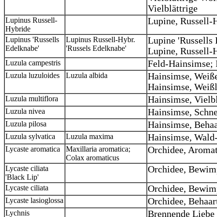
Vielblättrige
Lupinus Russell-
Lupine, Russell-
Hybride
Lupinus 'Russells
Lupinus Russell-Hybr.
Lupine 'Russells 
Edelknabe'
'Russels Edelknabe'
Lupine, Russell-
Luzula campestris
Feld-Hainsimse; 
Luzula luzuloides
Luzula albida
Hainsimse, Weiße
Hainsimse, Weiß
Luzula multiflora
Hainsimse, Vielb
Luzula nivea
Hainsimse, Schn
Luzula pilosa
Hainsimse, Behaa
Luzula sylvatica
Luzula maxima
Hainsimse, Wald
Lycaste aromatica
Maxillaria aromatica;
Orchidee, Aromat
Colax aromaticus
Lycaste ciliata
Orchidee, Bewimp
'Black Lip'
Lycaste ciliata
Orchidee, Bewimp
Lycaste lasioglossa
Orchidee, Behaar
Lychnis
Brennende Liebe