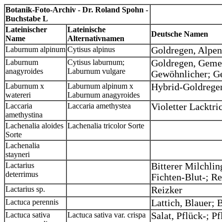
Botanik-Foto-Archiv - Dr. Roland Spohn -
Buchstabe L
Lateinischer
Lateinische
Deutsche Namen
Name
Alternativnamen
Laburnum alpinum
Cytisus alpinus
Goldregen, Alpen
Laburnum
Cytisus laburnum;
Goldregen, Gemei
anagyroides
Laburnum vulgare
Gewöhnlicher; G
Laburnum x
Laburnum alpinum x
Hybrid-Goldrege
watereri
Laburnum anagyroides
Laccaria
Laccaria amethystea
Violetter Lacktri
amethystina
Lachenalia aloides
Lachenalia tricolor Sorte
Sorte
Lachenalia
stayneri
Lactarius
Bitterer Milchlin
deterrimus
Fichten-Blut-; Re
Lactarius sp.
Reizker
Lactuca perennis
Lattich, Blauer; 
Lactuca sativa
Lactuca sativa var. crispa
Salat, Pflück-; P