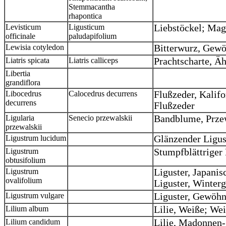
Stemmacantha
rhapontica
Levisticum
Ligusticum
Liebstöckel; Mag
officinale
paludapifolium
Lewisia cotyledon
Bitterwurz, Gewö
Liatris spicata
Liatris calliceps
Prachtscharte, Ä
Libertia
grandiflora
Libocedrus
Calocedrus decurrens
Flußzeder, Kalifo
decurrens
Flußzeder
Ligularia
Senecio przewalskii
Bandblume, Prze
przewalskii
Ligustrum lucidum
Glänzender Ligus
Ligustrum
Stumpfblättriger 
obtusifolium
Ligustrum
Liguster, Japanis
ovalifolium
Liguster, Winter
Ligustrum vulgare
Liguster, Gewöhn
Lilium album
Lilie, Weiße; We
Lilium candidum
Lilie, Madonnen-