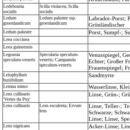
Ledebouria
Scilla violacea; Scilla
socialis
socialis
Ledum
Ledum palustre ssp.
Labrador-Porst; P
groenlandicum
groenlandicum
Grönländischer
Ledum palustre
Porst, Sumpf-; S
Leea coccinea
Leea guineensis
Legousia
Specularia speculum-
Venusspiegel, Ge
speculum-veneris
veneris; Campanula
Echter; Großer F
speculum-veneris
Frauenspiegel; F
Leiophyllum
Sandmyrte
buxifolium
Lemna minor
Wasserlinse, Kle
Lens cullinaris
Linse, Grün-; Gr
'Vertes du Puy'
Lens cullinaris
Lens esculenta; Ervum
Linse, Teller-; Te
lens
Schwarze; Schwar
Linse; Linse, Spe
Lens nigricans
Acker-Linse; Lin