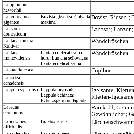
Lampranthus
haworthii
Langermannia
Bovista gigantea; Calvatia
Bovist, Riesen-;
gigantea
maxima
Lansium
Langsat; Lanzon
domesticum
Lantana camara
Wandelröschen
Kultivar
Lantana
Lantana delecatissima
Wandelröschen
montevidensis
hort.; Lantana sellowiana;
Lantana delicatissima
Lapageria rosea
Copihue
Laportea
canadensis
Lappula squarrosa
Lappula myosotis;
Igelsame, Klette
Lappula echinata;
Kletten-Igelsam
Echinospermum lappula
Lapsana
Rainkohl, Gemein
communis
Gewöhnlicher; G
Laricifomes
Boletus laricis
Lärchenschwam
officinalis
Larix decidua
Larix europaea
Lärche, Europäis