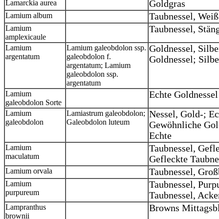
Lamarckia aurea
Goldgras
Lamium album
Taubnessel, Wei
Lamium
Taubnessel, Stän
amplexicaule
Lamium
Lamium galeobdolon ssp.
Goldnessel, Silber
argentatum
galeobdolon f.
Goldnessel; Silb
argentatum; Lamium
galeobdolon ssp.
argentatum
Lamium
Echte Goldnessel
galeobdolon Sorte
Lamium
Lamiastrum galeobdolon;
Nessel, Gold-; E
galeobdolon
Galeobdolon luteum
Gewöhnliche Gold
Echte
Lamium
Taubnessel, Gefl
maculatum
Gefleckte Taubn
Lamium orvala
Taubnessel, Groß
Lamium
Taubnessel, Purp
purpureum
Taubnessel, Acke
Lampranthus
Browns Mittagsb
brownii