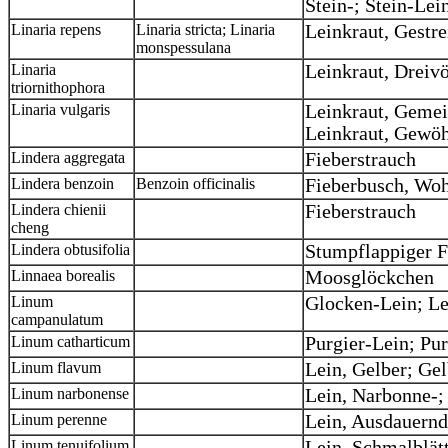
Stein-; Stein-Lei
Linaria repens
Linaria stricta; Linaria
Leinkraut, Gestre
monspessulana
Linaria
Leinkraut, Dreiv
triornithophora
Linaria vulgaris
Leinkraut, Gemei
Leinkraut, Gewö
Lindera aggregata
Fieberstrauch
Lindera benzoin
Benzoin officinalis
Fieberbusch, Woh
Lindera chienii
Fieberstrauch
cheng
Lindera obtusifolia
Stumpflappiger F
Linnaea borealis
Moosglöckchen
Linum
Glocken-Lein; Le
campanulatum
Linum catharticum
Purgier-Lein; Pur
Linum flavum
Lein, Gelber; Ge
Linum narbonense
Lein, Narbonne-;
Linum perenne
Lein, Ausdauernd
Linum tenuifolium
Lein, Schmalblätt