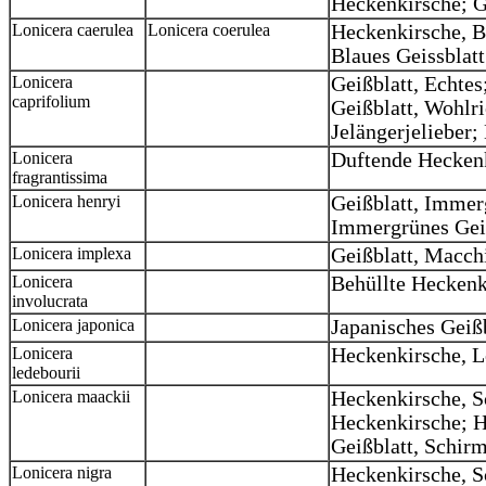
Heckenkirsche; G
Lonicera caerulea
Lonicera coerulea
Heckenkirsche, B
Blaues Geissblat
Lonicera
Geißblatt, Echte
caprifolium
Geißblatt, Wohlri
Jelängerjelieber;
Lonicera
Duftende Hecken
fragrantissima
Lonicera henryi
Geißblatt, Immer
Immergrünes Gei
Lonicera implexa
Geißblatt, Macch
Lonicera
Behüllte Heckenk
involucrata
Lonicera japonica
Japanisches Geißb
Lonicera
Heckenkirsche, 
ledebourii
Lonicera maackii
Heckenkirsche, 
Heckenkirsche; H
Geißblatt, Schir
Lonicera nigra
Heckenkirsche, S