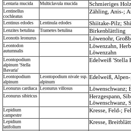
Lentaria mucida
Multiclavula mucida
Schmieriges Hol
Lentinellus
Zähling, Anis-; 
cochleatus
Lentinus edodes
Lentinula edodes
Shiitake-Pilz; Sh
Lenzites betulina
Trametes betulina
Birkenblättling
Leonotis leonurus
Löwenohr, Großbl
Leontodon
Löwenzahn, Herbs
autumnalis
Löwenzahn
Leontopodium
Edelweiß 'Stella 
alpinum 'Stella
Bavaria'
Leontopodium
Leontopodium nivale ssp.
Edelweiß, Alpen
alpinum
alpinum
Leonurus cardiaca
Leonurus villosus
Löwenschwanz; E
Leonurus sibiricus
Herzgespann, Sib
Löwenschwanz, Si
Lepidium
Kresse, Feld-; F
campestre
Lepidium
Kresse, Breitblät
latifolium