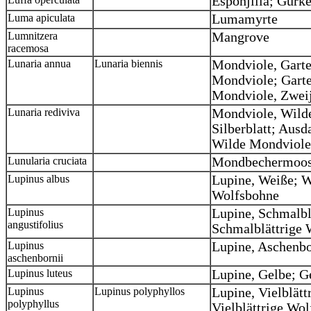
Esponjilla; Gur
Luma apiculata
Lumamyrte
Lumnitzera
Mangrove
racemosa
Lunaria annua
Lunaria biennis
Mondviole, Garten
Mondviole; Garte
Mondviole, Zwei
Lunaria rediviva
Mondviole, Wilde
Silberblatt; Aus
Wilde Mondviol
Lunularia cruciata
Mondbechermoos
Lupinus albus
Lupine, Weiße; W
Wolfsbohne
Lupinus
Lupine, Schmalbl
angustifolius
Schmalblättrige 
Lupinus
Lupine, Aschenb
aschenbornii
Lupinus luteus
Lupine, Gelbe; G
Lupinus
Lupinus polyphyllos
Lupine, Vielblätt
polyphyllus
Vielblättrige Wo