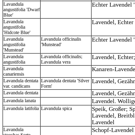
Lavandula
Echter Lavendel 
angustifolia 'Dwarf
Blue'
Lavandula
Lavendel, Echter 
angustifolia
'Hidcote Blue'
Lavandula
Lavandula officinalis
Echter Lavendel 
angustifolia
'Munstead'
'Munstead'
Lavandula
Lavandula officinalis;
Lavendel, Echter
angustifolia
Lavandula vera
Lavandula
Kanaren-Lavende
canariensis
Lavandula dentata
Lavandula dentata 'Silver
Lavendel, Gezähn
var. candicans
Form'
Lavandula dentata
Lavendel, Gezähn
Lavandula lanata
Lavendel. Wollig
Lavandula latifolia
Lavandula spica
Speik, Großer; Sp
Lavendel, Breitbl
Lavendel
Lavandula
Schopf-Lavendel
stoechas Sorte