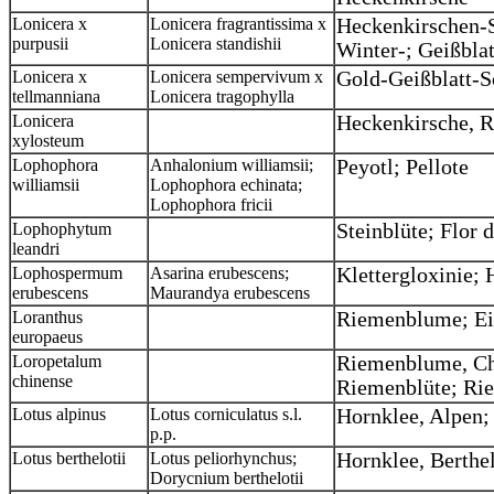
Lonicera x
Lonicera fragrantissima x
Heckenkirschen-S
purpusii
Lonicera standishii
Winter-; Geißbla
Lonicera x
Lonicera sempervivum x
Gold-Geißblatt-
tellmanniana
Lonicera tragophylla
Lonicera
Heckenkirsche, R
xylosteum
Lophophora
Anhalonium williamsii;
Peyotl; Pellote
williamsii
Lophophora echinata;
Lophophora fricii
Lophophytum
Steinblüte; Flor 
leandri
Lophospermum
Asarina erubescens;
Klettergloxinie;
erubescens
Maurandya erubescens
Loranthus
Riemenblume; Ei
europaeus
Loropetalum
Riemenblume, Ch
chinense
Riemenblüte; Ri
Lotus alpinus
Lotus corniculatus s.l.
Hornklee, Alpen
p.p.
Lotus berthelotii
Lotus peliorhynchus;
Hornklee, Berthe
Dorycnium berthelotii