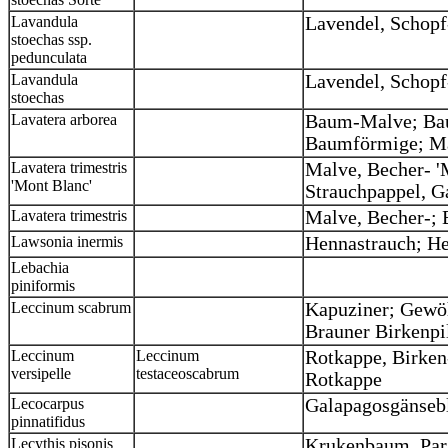
Lavandula
Lavendel, Schop
stoechas ssp.
pedunculata
Lavandula
Lavendel, Schopf
stoechas
Lavatera arborea
Baum-Malve; Bau
Baumförmige; M
Lavatera trimestris
Malve, Becher- '
'Mont Blanc'
Strauchpappel, G
Lavatera trimestris
Malve, Becher-;
Lawsonia inermis
Hennastrauch; H
Lebachia
piniformis
Leccinum scabrum
Kapuziner; Gewöh
Brauner Birkenpi
Leccinum
Leccinum
Rotkappe, Birken
versipelle
testaceoscabrum
Rotkappe
Lecocarpus
Galapagosgänse
pinnatifidus
Lecythis pisonis
Krukenbaum, Par