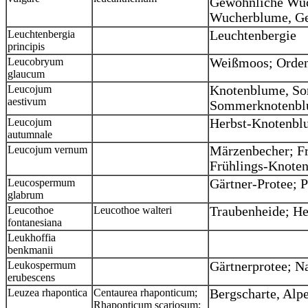
Gewöhnliche Wuc
Wucherblume, Ge
Leuchtenbergia
Leuchtenbergie
principis
Leucobryum
Weißmoos; Orde
glaucum
Leucojum
Knotenblume, S
aestivum
Sommerknotenb
Leucojum
Herbst-Knotenbl
autumnale
Leucojum vernum
Märzenbecher; Fr
Frühlings-Knote
Leucospermum
Gärtner-Protee; P
glabrum
Leucothoe
Leucothoe walteri
Traubenheide; He
fontanesiana
Leukhoffia
benkmanii
Leukospermum
Gärtnerprotee; N
erubescens
Leuzea rhapontica
Centaurea rhaponticum;
Bergscharte, Alp
Rhaponticum scariosum;