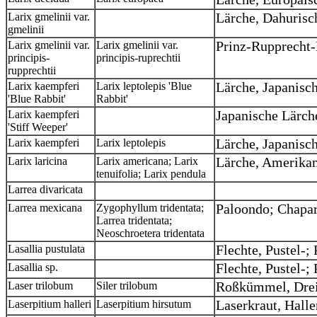
Larix gmelinii var.
Lärche, Dahurisc
gmelinii
Larix gmelinii var.
Larix gmelinii var.
Prinz-Rupprecht-
principis-
principis-ruprechtii
rupprechtii
Larix kaempferi
Larix leptolepis 'Blue
Lärche, Japanisch
'Blue Rabbit'
Rabbit'
Larix kaempferi
Japanische Lärche
'Stiff Weeper'
Larix kaempferi
Larix leptolepis
Lärche, Japanisc
Larix laricina
Larix americana; Larix
Lärche, Amerika
tenuifolia; Larix pendula
Larrea divaricata
Larrea mexicana
Zygophyllum tridentata;
Paloondo; Chapar
Larrea tridentata;
Neoschroetera tridentata
Lasallia pustulata
Flechte, Pustel-;
Lasallia sp.
Flechte, Pustel-;
Laser trilobum
Siler trilobum
Roßkümmel, Drei
Laserpitium halleri
Laserpitium hirsutum
Laserkraut, Halle