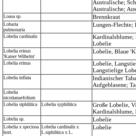
Australische; Sc
Australische; Au
Loasa sp.
Brennkraut
Lobaria
Lungen-Flechte; 
pulmonaria
Lobelia cardinalis
Kardinalsblume; S
Lobelie
Lobelia erinus
Lobelie, Blaue '
'Kaiser Wilhelm'
Lobelia erinus
Lobelie, Langstie
Langstielige Lob
Lobelia inflata
Indianischer Taba
Aufgeblasene; Ta
Lobelia
nicotianaefolium
Lobelia siphilitica
Lobelia syphilitica
Große Lobelie, V
Kardinalsblume, 
Lobelia sp.
Lobelie
Lobelia x speciosa
Lobelia cardinalis x
Lobelie
hort.
L.siphilitica x L.