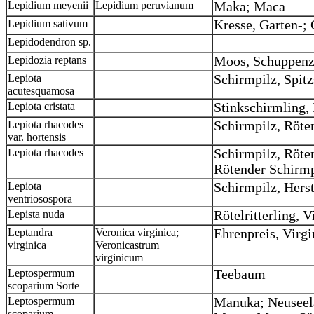
Lepidium meyenii
Lepidium peruvianum
Maka; Maca
Lepidium sativum
Kresse, Garten-;
Lepidodendron sp.
Lepidozia reptans
Moos, Schuppen
Lepiota
Schirmpilz, Spit
acutesquamosa
Lepiota cristata
Stinkschirmling, 
Lepiota rhacodes
Schirmpilz, Röte
var. hortensis
Lepiota rhacodes
Schirmpilz, Röten
Rötender Schirm
Lepiota
Schirmpilz, Hers
ventriosospora
Lepista nuda
Rötelritterling, V
Leptandra
Veronica virginica;
Ehrenpreis, Virgi
virginica
Veronicastrum
virginicum
Leptospermum
Teebaum
scoparium Sorte
Leptospermum
Manuka; Neuseel
scoparium