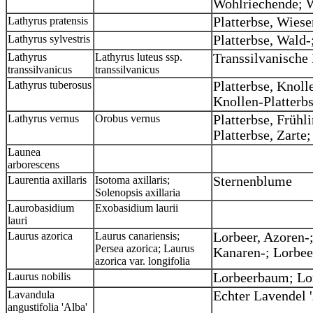
Wohlriechende; W
Lathyrus pratensis
Platterbse, Wies
Lathyrus sylvestris
Platterbse, Wald-
Lathyrus
Lathyrus luteus ssp.
Transsilvanische 
transsilvanicus
transsilvanicus
Lathyrus tuberosus
Platterbse, Knoll
Knollen-Platterb
Lathyrus vernus
Orobus vernus
Platterbse, Frühli
Platterbse, Zarte
Launea
arborescens
Laurentia axillaris
Isotoma axillaris;
Sternenblume
Solenopsis axillaria
Laurobasidium
Exobasidium laurii
lauri
Laurus azorica
Laurus canariensis;
Lorbeer, Azoren-
Persea azorica; Laurus
Kanaren-; Lorbee
azorica var. longifolia
Laurus nobilis
Lorbeerbaum; Lor
Lavandula
Echter Lavendel '
angustifolia 'Alba'