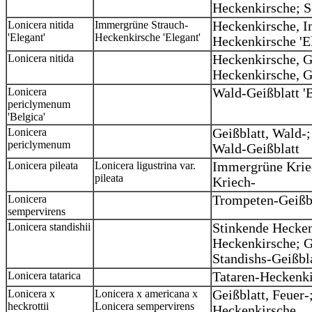
Heckenkirsche; S
Lonicera nitida
Immergrüne Strauch-
Heckenkirsche, I
'Elegant'
Heckenkirsche 'Elegant'
Heckenkirsche 'E
Lonicera nitida
Heckenkirsche, G
Heckenkirsche, 
Lonicera
Wald-Geißblatt 'B
periclymenum
'Belgica'
Lonicera
Geißblatt, Wald-
periclymenum
Wald-Geißblatt
Lonicera pileata
Lonicera ligustrina var.
Immergrüne Krie
pileata
Kriech-
Lonicera
Trompeten-Geißbl
sempervirens
Lonicera standishii
Stinkende Hecken
Heckenkirsche; Ge
Standishs-Geißbl
Lonicera tatarica
Tataren-Heckenki
Lonicera x
Lonicera x americana x
Geißblatt, Feuer-
heckrottii
Lonicera sempervirens
Heckenkirsche