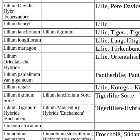
Lilium Davidii-
Lilie, Pere David
Hybr.
'Feuerzauber'
Lilium henryi
Lilie
Lilium lancifolium
Lilium tigrinum
Lilie, Tiger-; Tig
Lilium longiflorum
Lilie, Langblütig
Lilium martagon
Lilie, Türkenbun
Lilium
Lilie, Orientalis
Orientalische
Hybride
Lilium pardalinum
Pantherlilie; Pant
var. giganteum
Lilium regale
Lilie, Königs-; K
Lilium tigrinum
Lilium lancifolium Sorte
Tigerlilie Sorte
Sorte
Lilium-Tigrinum-
Lilium-Midcentury-
Tigerlilien-Hybr
Hybride
Hybride 'Enchament'
'Enchament'
Limeum africanum
Limnobium
Limnobium stoloniferum;
Froschbiß, Südam
laevigatum
Hydromystria stolonifera;