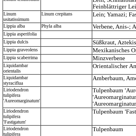
Feinblättriger Le
Linum
Linum crepitans
Lein; Yamazi; Fas
usitatissimum
Lippia alba
Phyla alba
Verbene, Anis-; 
Lippia asperifolia
Lippia dulcis
Süßkraut, Azteki
Lippia graveolens
Mexikanisches O
Lippia scaberrima
Minzverbene
Liquidambar
Orientalischer 
orientalis
Liquidambar
Amberbaum, Ame
styraciflua
Liriodendron
Tulpenbaum 'Aur
tulipifera
'Aureomarginatu
'Aureomarginatum'
'Aureomarginatu
Liriodendron
Tulpenbaum 'Fas
tulipifera
'Fastigatum'
Liriodendron
Tulpenbaum
tulipifera