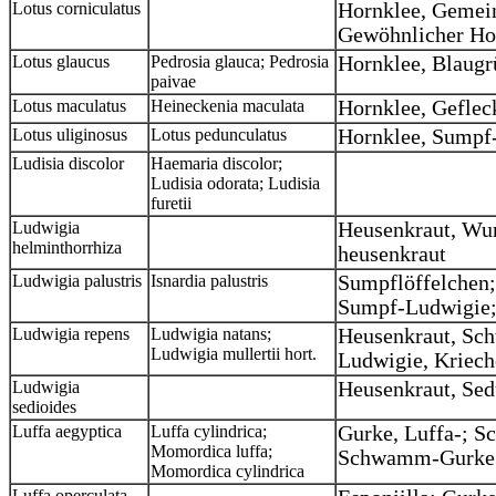
Lotus corniculatus
Hornklee, Gemein
Gewöhnlicher Ho
Lotus glaucus
Pedrosia glauca; Pedrosia
Hornklee, Blaugr
paivae
Lotus maculatus
Heineckenia maculata
Hornklee, Geflec
Lotus uliginosus
Lotus pedunculatus
Hornklee, Sumpf
Ludisia discolor
Haemaria discolor;
Ludisia odorata; Ludisia
furetii
Ludwigia
Heusenkraut, Wu
helminthorrhiza
heusenkraut
Ludwigia palustris
Isnardia palustris
Sumpflöffelchen
Sumpf-Ludwigie;
Ludwigia repens
Ludwigia natans;
Heusenkraut, Sc
Ludwigia mullertii hort.
Ludwigie, Kriec
Ludwigia
Heusenkraut, Se
sedioides
Luffa aegyptica
Luffa cylindrica;
Gurke, Luffa-; 
Momordica luffa;
Schwamm-Gurk
Momordica cylindrica
Luffa operculata