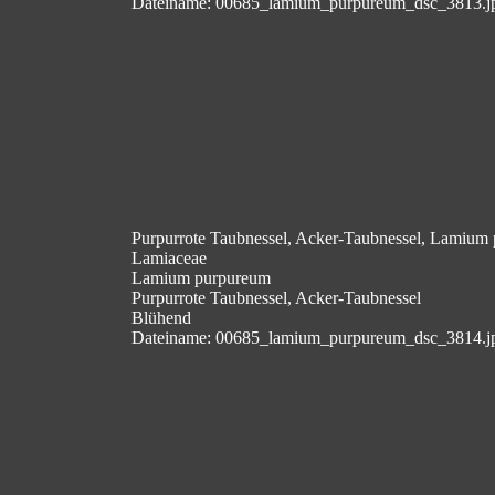
Dateiname: 00685_lamium_purpureum_dsc_3813.j
Purpurrote Taubnessel, Acker-Taubnessel, Lamium
Lamiaceae
Lamium purpureum
Purpurrote Taubnessel, Acker-Taubnessel
Blühend
Dateiname: 00685_lamium_purpureum_dsc_3814.j