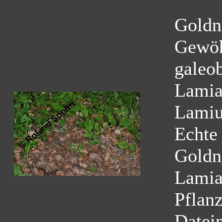
Goldn
Gewöh
galeo
Lamia
Lamiu
Echte
Goldn
Lamia
Pflan
Datei