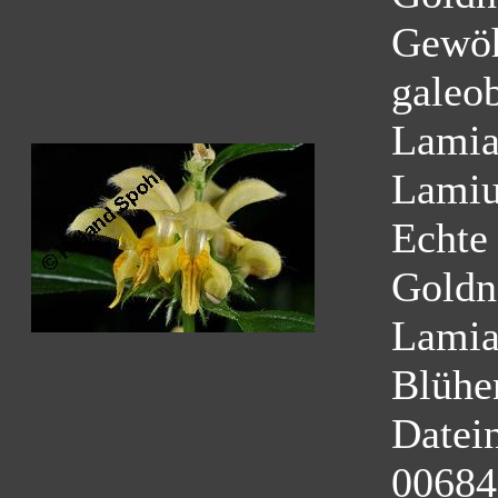
Gewöh
galeo
Lamia
Lamiu
Echte
Goldn
Lamia
Blühe
Datei
00684