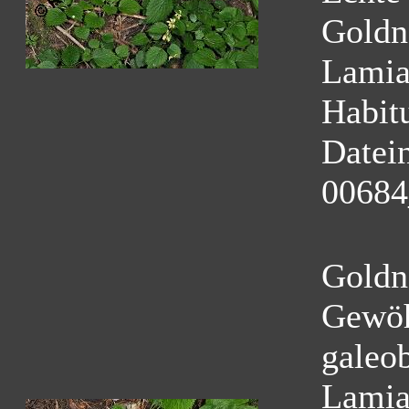
Goldn
Lamia
Habit
Datei
00684
Goldn
Gewöh
galeo
Lamia