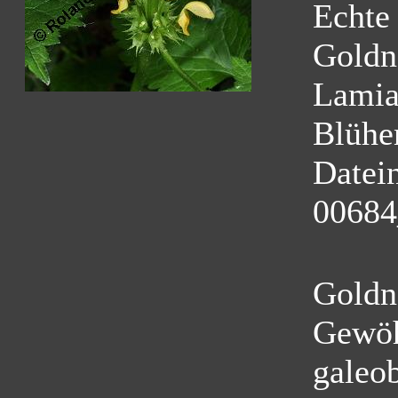
Echte
Goldn
Lamia
Blühe
Datei
00684
Goldn
Gewöh
galeo