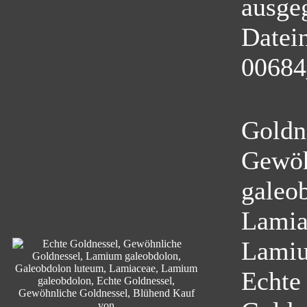
ausge
Datei
00684
Goldn
Gewöh
galeo
Lamia
Lamiu
Echte