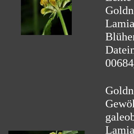
Goldn
Lamia
Blühe
Datei
00684
Goldn
Gewöh
galeo
Lamia