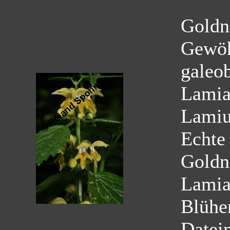
Goldn
Gewöh
galeo
Lamia
Lamiu
Echte
Goldn
Lamia
Blühe
Datei