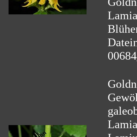
Goldn
Lamia
Blühe
Datei
00684
Goldn
Gewöh
galeo
Lamia