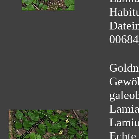
Habit
Datei
00684
Goldn
Gewöh
galeo
Lamia
Lamiu
Echte