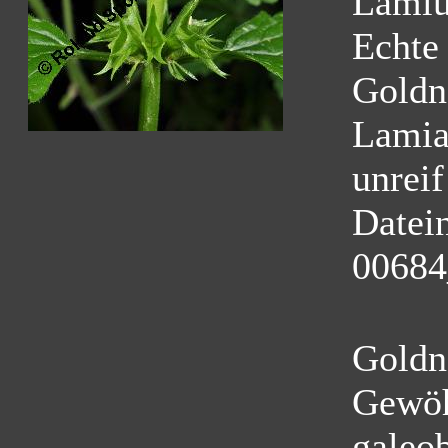
Lamiu
Echte
Goldn
Lamia
unreif
Datei
00684
Goldn
Gewöh
galeo