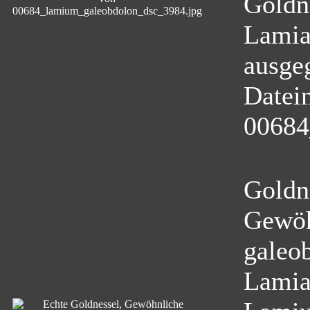
Goldn
Lamia
ausge
Datei
00684
Goldn
Gewöh
galeo
Lamia