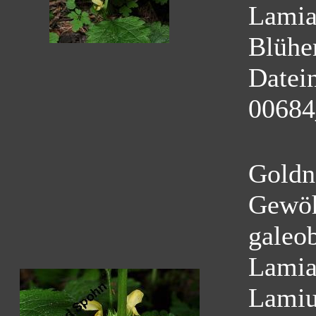
Lamia
Blühe
Datei
00684
Goldn
Gewöh
galeo
Lamia
Lamiu