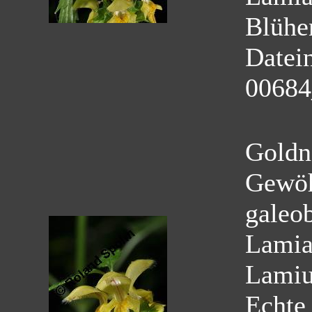
Blühe
Datei
00684
Goldn
Gewöh
galeo
Lamia
Lamiu
Echte