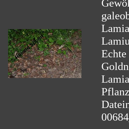
Gewöh
galeo
Lamia
Lamiu
Echte
Goldn
Lamia
Pflan
Datei
00684