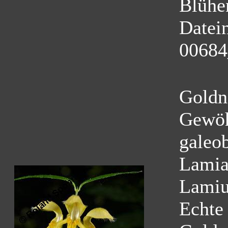
Blühe
Datei
00684
Goldn
Gewöh
galeo
Lamia
Lamiu
Echte