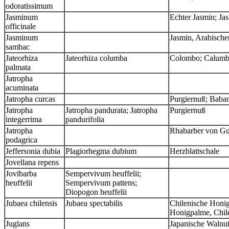
odoratissimum
Jasminum
Echter Jasmin; Ja
officinale
Jasminum
Jasmin, Arabische
sambac
Jateorhiza
Jateorhiza columba
Colombo; Calum
palmata
Jatropha
acuminata
Jatropha curcas
Purgiernuß; Baban
Jatropha
Jatropha pandurata; Jatropha
Purgiernuß
integerrima
pandurifolia
Jatropha
Rhabarber von Gu
podagrica
Jeffersonia dubia
Plagiorhegma dubium
Herzblattschale
Jovellana repens
Jovibarba
Sempervivum heuffelii;
heuffelii
Sempervivum pattens;
Diopogon heuffelii
Jubaea chilensis
Jubaea spectabilis
Chilenische Honi
Honigpalme, Chil
Juglans
Japanische Walnu