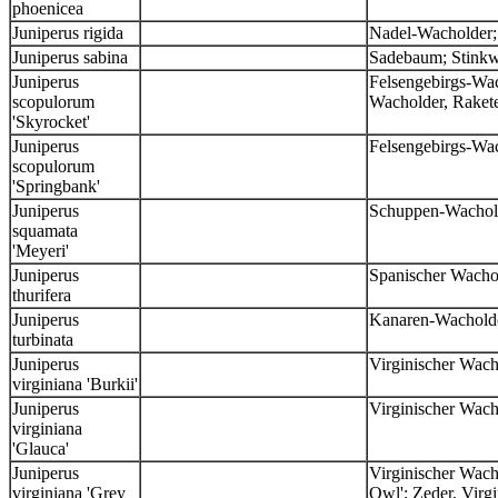
phoenicea
Juniperus rigida
Nadel-Wacholder;
Juniperus sabina
Sadebaum; Stinkwa
Juniperus
Felsengebirgs-Wac
scopulorum
Wacholder, Raket
'Skyrocket'
Juniperus
Felsengebirgs-Wac
scopulorum
'Springbank'
Juniperus
Schuppen-Wachold
squamata
'Meyeri'
Juniperus
Spanischer Wacho
thurifera
Juniperus
Kanaren-Wacholde
turbinata
Juniperus
Virginischer Wacho
virginiana 'Burkii'
Juniperus
Virginischer Wach
virginiana
'Glauca'
Juniperus
Virginischer Wach
virginiana 'Grey
Owl'; Zeder, Virg