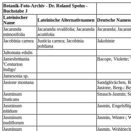
Botanik-Foto-Archiv - Dr. Roland Spohn -
Buchstabe J
Lateinischer
Lateinische Alternativnamen
Deutsche Namen
Name
Jacaranda
Jacaranda ovalifolia; Jacaranda
Jacaranda; Jacar
mimosifolia
acutifolia
Jacobinia carnea
Justicia carnea; Jacobinia
Jakobinie
pohliana
Jaltomata edulis
Jamesbrittania
Bacope, Violette;
'Centurion
Indigo'
Jamesonia sp.
Jasione montana
Sandglöckchen, Be
Jasione, Berg-; B
Jasminum
Strauch-Jasmin; St
fruticans
Jasminum
Jasmin, Engelsflü
nitidum
Jasminum
Jasmin, Winter-; 
nudiflorum
Jasminum
Jasmin, Wohlriec