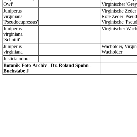
Owl'
Virginischer 'Gre
Juniperus
Virginische Zeder
virginiana
Rote Zeder 'Pseud
'Pseudocupressus'
Virginische 'Pseu
Juniperus
Virginischer Wacho
virginiana
'Schottii'
Juniperus
Wacholder, Virgini
virginiana
Wacholder
Justicia odora
Botanik-Foto-Archiv - Dr. Roland Spohn -
Buchstabe J