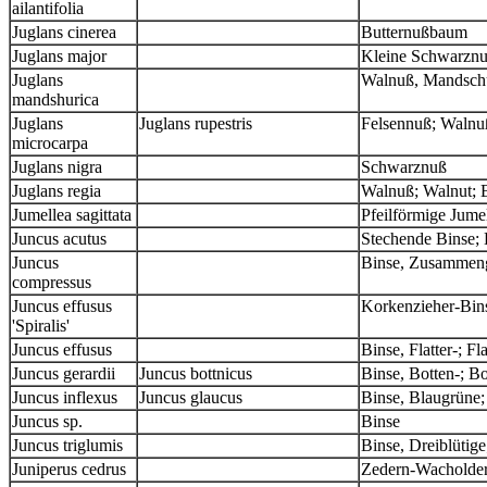
ailantifolia
Juglans cinerea
Butternußbaum
Juglans major
Kleine Schwarznu
Juglans
Walnuß, Mandsch
mandshurica
Juglans
Juglans rupestris
Felsennuß; Walnuß
microcarpa
Juglans nigra
Schwarznuß
Juglans regia
Walnuß; Walnut; 
Jumellea sagittata
Pfeilförmige Jumel
Juncus acutus
Stechende Binse;
Juncus
Binse, Zusammen
compressus
Juncus effusus
Korkenzieher-Bin
'Spiralis'
Juncus effusus
Binse, Flatter-; Fl
Juncus gerardii
Juncus bottnicus
Binse, Botten-; Bo
Juncus inflexus
Juncus glaucus
Binse, Blaugrüne
Juncus sp.
Binse
Juncus triglumis
Binse, Dreiblütige
Juniperus cedrus
Zedern-Wacholder