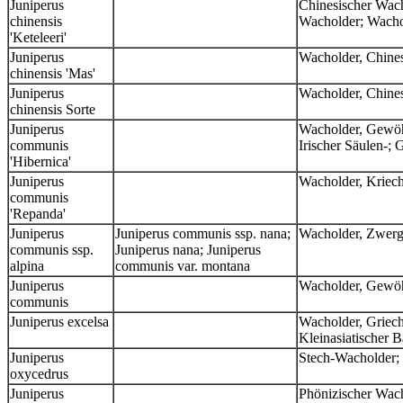
Juniperus
Chinesischer Wacho
chinensis
Wacholder; Wacho
'Keteleeri'
Juniperus
Wacholder, Chine
chinensis 'Mas'
Juniperus
Wacholder, Chine
chinensis Sorte
Juniperus
Wacholder, Gewöhn
communis
Irischer Säulen-;
'Hibernica'
Juniperus
Wacholder, Kriec
communis
'Repanda'
Juniperus
Juniperus communis ssp. nana;
Wacholder, Zwer
communis ssp.
Juniperus nana; Juniperus
alpina
communis var. montana
Juniperus
Wacholder, Gewöh
communis
Juniperus excelsa
Wacholder, Griech
Kleinasiatischer 
Juniperus
Stech-Wacholder;
oxycedrus
Juniperus
Phönizischer Wac