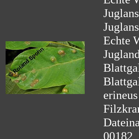
Juglans
Juglans
Echte 
Juglan
Blattga
Blattga
erineus
Filzkra
Datein
00182_