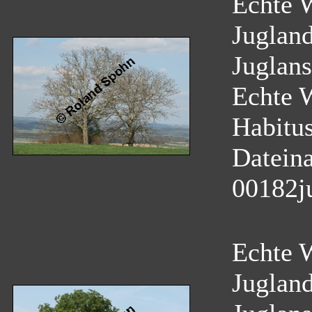
Echte W
Juglan
Juglans
Echte 
Habitu
Datein
00182j
Echte W
Juglan