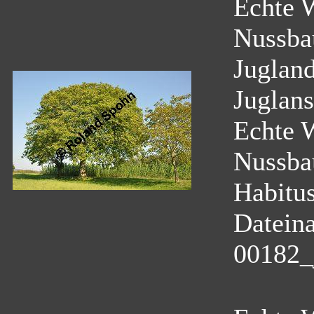
Echte 
Nussba
Juglan
Juglans
Echte 
Nussb
Habitus
Datein
00182_