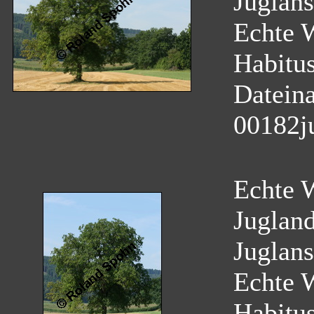
Juglans
Echte 
Habitu
Datein
00182j
Echte W
Juglan
Juglans
Echte 
Habitu