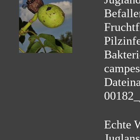
Befalle
Fruchtf
Pilzinf
Bakter
campest
Datein
00182_
Echte 
Juglans