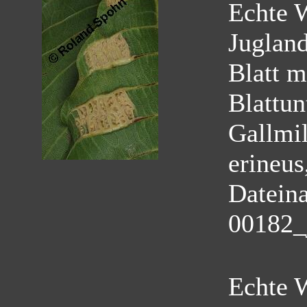
Echte 
Juglan
Blatt m
Blattun
Gallmil
erineus
Datein
00182_
Echte 