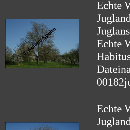
Echte W
Juglan
Juglans
Echte 
Habitu
Datein
00182j
Echte W
Juglan