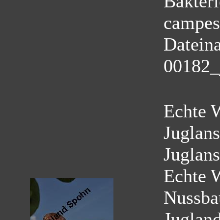
Bakter
campest
Datein
00182_
Echte 
Juglans
Juglans
Echte 
Nussb
Juglan