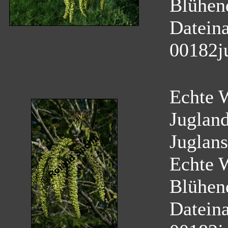
Blühen
Datein
00182j
Echte W
Juglan
Juglans
Echte 
Blühen
Datein