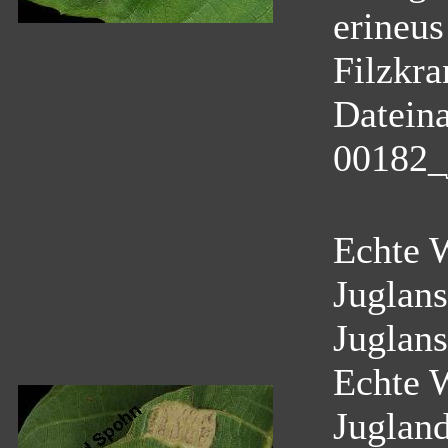
erineus
Filzkra
Datein
00182_
Echte 
Juglans
Juglans
Echte 
Juglan