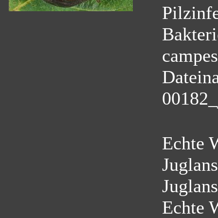
Pilzinf
Bakter
campest
Datein
00182_
Echte 
Juglans
Juglans
Echte 