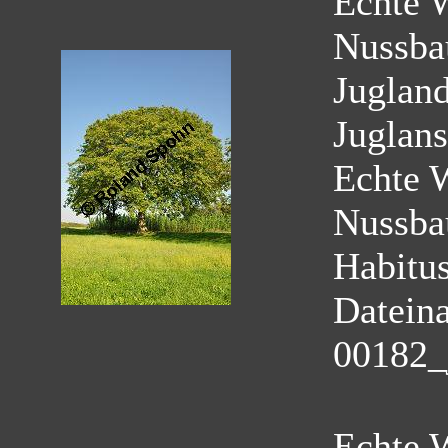
Echte 
Nussba
Juglan
Juglans
Echte 
Nussb
Habitus
Datein
00182_
Echte 