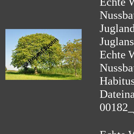
Echte 
Nussba
Juglan
Juglans
Echte 
Nussb
Habitus
Datein
00182_