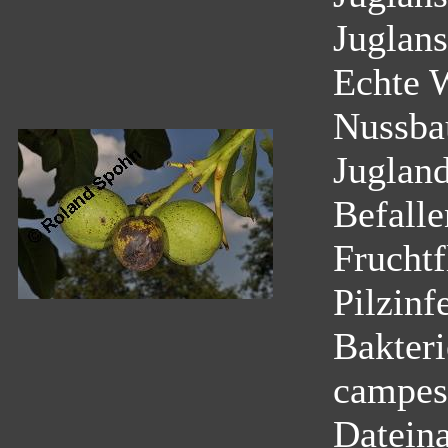
Juglans
Echte 
Nussb
Juglan
Befalle
Fruchtf
Pilzinf
Bakter
campest
Datein