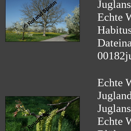
Juglans
Echte 
Habitu
Datein
00182j
Echte W
Juglan
Juglans
Echte 