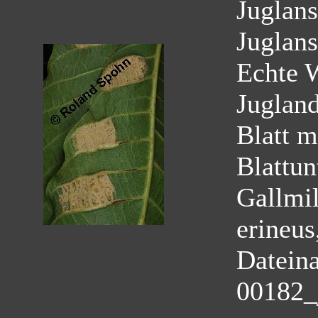
Juglans
Juglans
Echte 
Juglan
Blatt m
Blattun
Gallmil
erineus
Datein
00182_