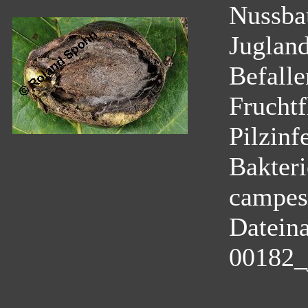
Nussb
Juglan
Befalle
Fruchtf
Pilzinf
Bakter
campest
Datein
00182_