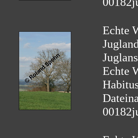
00182j
Echte W
Juglan
Juglans
Echte 
Habitu
Datein
00182j