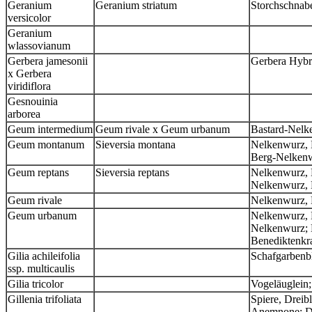
Geranium
Geranium striatum
Storchschnabe
versicolor
Geranium
wlassovianum
Gerbera jamesonii
Gerbera Hyb
x Gerbera
viridiflora
Gesnouinia
arborea
Geum intermedium
Geum rivale x Geum urbanum
Bastard-Nelk
Geum montanum
Sieversia montana
Nelkenwurz, 
Berg-Nelken
Geum reptans
Sieversia reptans
Nelkenwurz, 
Nelkenwurz, 
Geum rivale
Nelkenwurz,
Geum urbanum
Nelkenwurz, 
Nelkenwurz; 
Benediktenkr
Gilia achileifolia
Schafgarbenbl
ssp. multicaulis
Gilia tricolor
Vogeläuglein
Gillenia trifoliata
Spiere, Dreib
Anemnone; Dr