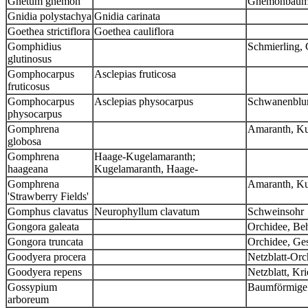
Gnetum gnemon
Gnemonbau
Gnidia polystachya
Gnidia carinata
Goethea strictiflora
Goethea cauliflora
Gomphidius
Schmierling,
glutinosus
Gomphocarpus
Asclepias fruticosa
fruticosus
Gomphocarpus
Asclepias physocarpus
Schwanenblu
physocarpus
Gomphrena
Amaranth, Ku
globosa
Gomphrena
Haage-Kugelamaranth;
haageana
Kugelamaranth, Haage-
Gomphrena
Amaranth, Kug
'Strawberry Fields'
Gomphus clavatus
Neurophyllum clavatum
Schweinsohr
Gongora galeata
Orchidee, Be
Gongora truncata
Orchidee, Ge
Goodyera procera
Netzblatt-Or
Goodyera repens
Netzblatt, Kr
Gossypium
Baumförmige
arboreum