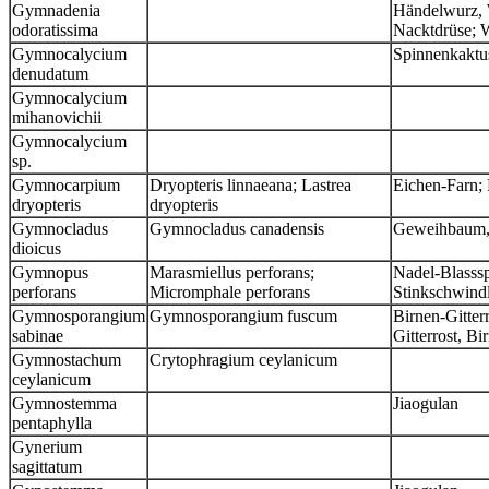
Gymnadenia
Händelwurz, 
odoratissima
Nacktdrüse; 
Gymnocalycium
Spinnenkaktu
denudatum
Gymnocalycium
mihanovichii
Gymnocalycium
sp.
Gymnocarpium
Dryopteris linnaeana; Lastrea
Eichen-Farn; 
dryopteris
dryopteris
Gymnocladus
Gymnocladus canadensis
Geweihbaum,
dioicus
Gymnopus
Marasmiellus perforans;
Nadel-Blasss
perforans
Micromphale perforans
Stinkschwind
Gymnosporangium
Gymnosporangium fuscum
Birnen-Gitter
sabinae
Gitterrost, Bi
Gymnostachum
Crytophragium ceylanicum
ceylanicum
Gymnostemma
Jiaogulan
pentaphylla
Gynerium
sagittatum