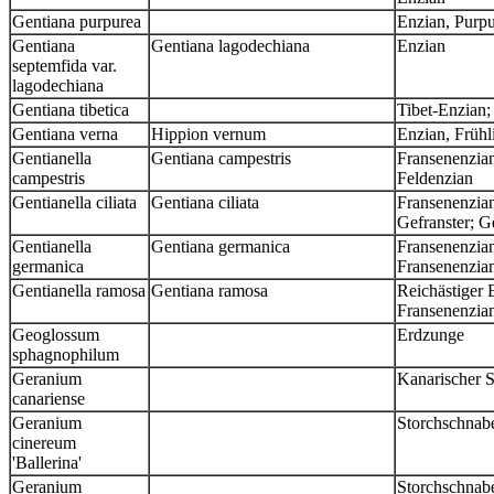
Gentiana purpurea
Enzian, Purp
Gentiana
Gentiana lagodechiana
Enzian
septemfida var.
lagodechiana
Gentiana tibetica
Tibet-Enzian;
Gentiana verna
Hippion vernum
Enzian, Frühl
Gentianella
Gentiana campestris
Fransenenzian
campestris
Feldenzian
Gentianella ciliata
Gentiana ciliata
Fransenenzia
Gefranster; G
Gentianella
Gentiana germanica
Fransenenzian
germanica
Fransenenzia
Gentianella ramosa
Gentiana ramosa
Reichästiger 
Fransenenzia
Geoglossum
Erdzunge
sphagnophilum
Geranium
Kanarischer S
canariense
Geranium
Storchschnabe
cinereum
'Ballerina'
Geranium
Storchschnabel