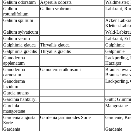
Galium odoratum
Asperula odorata
Waldmeister; 
Galium
Galium scabrum
Labkraut, Run
rotundifolium
Galium spurium
Acker-Labkrau
Kletten-Labk
Galium sylvaticum
Wald-Labkrau
Galium verum
Labkraut, Ech
Galphimia glauca
Thryallis glauca
Galphimie
Galphimia gracilis
Thryallis gracilis
Galphimie
Ganoderma
Lackporling, 
applanatum
Harziger
Ganoderma
Ganoderma atkinsonii
Braunschwarze
carnosum
Braunschwar
Ganoderma
Lackporling, 
lucidum
Garcia nutans
Garcinia hanburyi
Gutti; Gummi
Garcinia
Mangostane
mangostana
Gardenia augusta
Gardenia jasminoides Sorte
Gardenie; Kn
Sorte
Gardenia
Gardenie