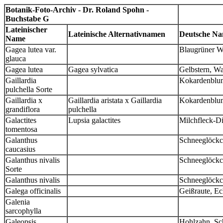
Botanik-Foto-Archiv - Dr. Roland Spohn -
Buchstabe G
Lateinischer
Lateinische Alternativnamen
Deutsche N
Name
Gagea lutea var.
Blaugrüner W
glauca
Gagea lutea
Gagea sylvatica
Gelbstern, W
Gaillardia
Kokardenblum
pulchella Sorte
Gaillardia x
Gaillardia aristata x Gaillardia
Kokardenbl
grandiflora
pulchella
Galactites
Lupsia galactites
Milchfleck-Di
tomentosa
Galanthus
Schneeglöckc
caucasius
Galanthus nivalis
Schneeglöck
Sorte
Galanthus nivalis
Schneeglöck
Galega officinalis
Geißraute, Ec
Galenia
sarcophylla
Galeopsis
Hohlzahn, Sch