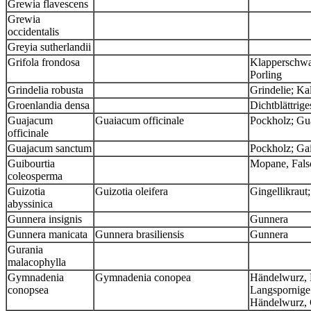
Grewia flavescens
Grewia
occidentalis
Greyia sutherlandii
Grifola frondosa
Klapperschwam
Porling
Grindelia robusta
Grindelie; Ka
Groenlandia densa
Dichtblättrige
Guajacum
Guaiacum officinale
Pockholz; Gu
officinale
Guajacum sanctum
Pockholz; Ga
Guibourtia
Mopane, Fals
coleosperma
Guizotia
Guizotia oleifera
Gingellikraut
abyssinica
Gunnera insignis
Gunnera
Gunnera manicata
Gunnera brasiliensis
Gunnera
Gurania
malacophylla
Gymnadenia
Gymnadenia conopea
Händelwurz, 
conopsea
Langspornig
Händelwurz,