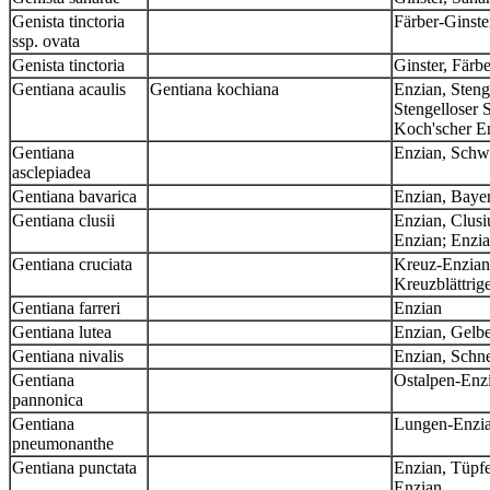
Genista tinctoria
Färber-Ginste
ssp. ovata
Genista tinctoria
Ginster, Färbe
Gentiana acaulis
Gentiana kochiana
Enzian, Steng
Stengelloser S
Koch'scher E
Gentiana
Enzian, Schw
asclepiadea
Gentiana bavarica
Enzian, Bayer
Gentiana clusii
Enzian, Clusi
Enzian; Enzia
Gentiana cruciata
Kreuz-Enzian;
Kreuzblättrig
Gentiana farreri
Enzian
Gentiana lutea
Enzian, Gelb
Gentiana nivalis
Enzian, Schn
Gentiana
Ostalpen-Enzi
pannonica
Gentiana
Lungen-Enzia
pneumonanthe
Gentiana punctata
Enzian, Tüpfe
Enzian