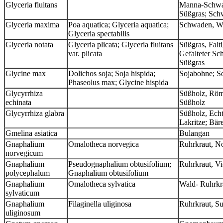
Glyceria fluitans
Manna-Schwad
Süßgras; Sch
Glyceria maxima
Poa aquatica; Glyceria aquatica;
Schwaden, Wa
Glyceria spectabilis
Glyceria notata
Glyceria plicata; Glyceria fluitans
Süßgras, Falt
var. plicata
Gefalteter Sc
Süßgras
Glycine max
Dolichos soja; Soja hispida;
Sojabohne; S
Phaseolus max; Glycine hispida
Glycyrrhiza
Süßholz, Röm
echinata
Süßholz
Glycyrrhiza glabra
Süßholz, Echt
Lakritze; Bä
Gmelina asiatica
Bulangan
Gnaphalium
Omalotheca norvegica
Ruhrkraut, N
norvegicum
Gnaphalium
Pseudognaphalium obtusifolium;
Ruhrkraut, Vi
polycephalum
Gnaphalium obtusifolium
Gnaphalium
Omalotheca sylvatica
Wald- Ruhrkr
sylvaticum
Gnaphalium
Filaginella uliginosa
Ruhrkraut, S
uliginosum