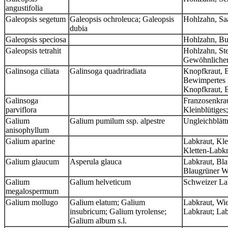
angustifolia
Galeopsis segetum
Galeopsis ochroleuca; Galeopsis
Hohlzahn, Sa
dubia
Galeopsis speciosa
Hohlzahn, Bu
Galeopsis tetrahit
Hohlzahn, St
Gewöhnliche
Galinsoga ciliata
Galinsoga quadriradiata
Knopfkraut, 
Bewimpertes K
Knopfkraut, B
Galinsoga
Franzosenkrau
parviflora
Kleinblütiges
Galium
Galium pumilum ssp. alpestre
Ungleichblätt
anisophyllum
Galium aparine
Labkraut, Kle
Kletten-Labk
Galium glaucum
Asperula glauca
Labkraut, Bla
Blaugrüner W
Galium
Galium helveticum
Schweizer La
megalospermum
Galium mollugo
Galium elatum; Galium
Labkraut, Wi
insubricum; Galium tyrolense;
Labkraut; La
Galium album s.l.