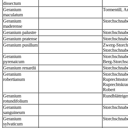
dissectum
Geranium
Tormentill, A
maculatum
Geranium
Storchschnab
maderense
Geranium palustre
Storchschnab
Geranium pratense
Storchschnab
Geranium pusillum
Zwerg-Storchs
Storchschnabe
Geranium
Storchschnabe
pyrenaicum
Berg-Storchs
Geranium renardii
Storchschnab
Geranium
Storchschnabe
robertianum
Ruprechtsstor
Ruprechtskrau
Robert
Geranium
Rundblättrige
rotundifolium
Geranium
Storchschnabe
sanguineum
Geranium
Storchschnab
sylvaticum