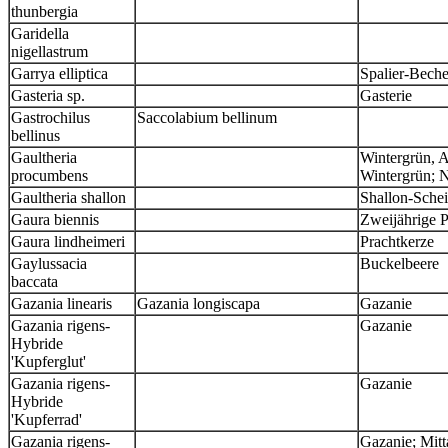
thunbergia
Garidella
nigellastrum
Garrya elliptica
Spalier-Beche
Gasteria sp.
Gasterie
Gastrochilus
Saccolabium bellinum
bellinus
Gaultheria
Wintergrün, A
procumbens
Wintergrün; N
Gaultheria shallon
Shallon-Schei
Gaura biennis
Zweijährige P
Gaura lindheimeri
Prachtkerze
Gaylussacia
Buckelbeere
baccata
Gazania linearis
Gazania longiscapa
Gazanie
Gazania rigens-
Gazanie
Hybride
'Kupferglut'
Gazania rigens-
Gazanie
Hybride
'Kupferrad'
Gazania rigens-
Gazanie; Mit