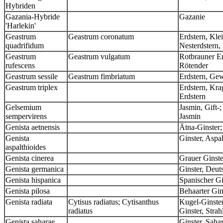
Hybriden
Gazania-Hybride
Gazanie
'Harlekin'
Geastrum
Geastrum coronatum
Erdstern, Kle
quadrifidum
Nesterdstern,
Geastrum
Geastrum vulgatum
Rotbrauner Er
rufescens
Rötender
Geastrum sessile
Geastrum fimbriatum
Erdstern, Ge
Geastrum triplex
Erdstern, Kra
Erdstern
Gelsemium
Jasmin, Gift-
sempervirens
Jasmin
Genista aetnensis
Ätna-Ginster;
Genista
Ginster, Aspa
aspalthioides
Genista cinerea
Grauer Ginste
Genista germanica
Ginster, Deut
Genista hispanica
Spanischer Gi
Genista pilosa
Behaarter Gin
Genista radiata
Cytisus radiatus; Cytisanthus
Kugel-Ginster;
radiatus
Ginster, Strah
Genista saharae
Ginster, Saha