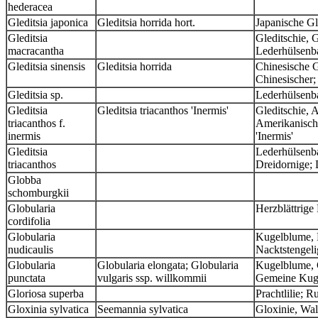
hederacea
Gleditsia japonica
Gleditsia horrida hort.
Japanische Gl
Gleditsia
Gleditschie, 
macracantha
Lederhülsenb
Gleditsia sinensis
Gleditsia horrida
Chinesische 
Chinesischer;
Gleditsia sp.
Lederhülsen
Gleditsia
Gleditsia triacanthos 'Inermis'
Gleditschie, 
triacanthos f.
Amerikanisch
inermis
'Inermis'
Gleditsia
Lederhülsenba
triacanthos
Dreidornige; 
Globba
schomburgkii
Globularia
Herzblättrige
cordifolia
Globularia
Kugelblume, 
nudicaulis
Nacktstengel
Globularia
Globularia elongata; Globularia
Kugelblume, 
punctata
vulgaris ssp. willkommii
Gemeine Kug
Gloriosa superba
Prachtlilie; 
Gloxinia sylvatica
Seemannia sylvatica
Gloxinie, Wa