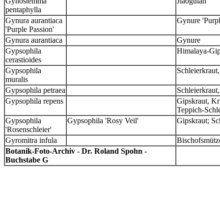
Gynostemma
Jiaogulan
pentaphylla
Gynura aurantiaca
Gynure 'Purpl
'Purple Passion'
Gynura aurantiaca
Gynure
Gypsophila
Himalaya-Gip
cerastioides
Gypsophila
Schleierkraut
muralis
Gypsophila petraea
Schleierkraut
Gypsophila repens
Gipskraut, Kr
Teppich-Schl
Gypsophila
Gypsophila 'Rosy Veil'
Gipskraut; Sc
'Rosenschleier'
Gyromitra infula
Bischofsmüt
Botanik-Foto-Archiv - Dr. Roland Spohn -
Buchstabe G