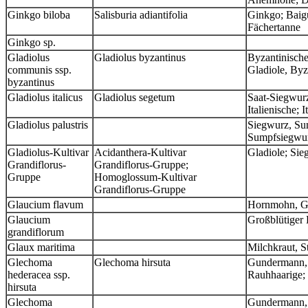
Ginkgo biloba
Salisburia adiantifolia
Ginkgo; Baig
Fächertanne
Ginkgo sp.
Gladiolus
Gladiolus byzantinus
Byzantinische
communis ssp.
Gladiole, Byz
byzantinus
Gladiolus italicus
Gladiolus segetum
Saat-Siegwurz;
Italienische; 
Gladiolus palustris
Siegwurz, Su
Sumpfsiegwur
Gladiolus-Kultivar
Acidanthera-Kultivar
Gladiole; Si
Grandiflorus-
Grandiflorus-Gruppe;
Gruppe
Homoglossum-Kultivar
Grandiflorus-Gruppe
Glaucium flavum
Hornmohn, G
Glaucium
Großblütiger
grandiflorum
Glaux maritima
Milchkraut, S
Glechoma
Glechoma hirsuta
Gundermann, 
hederacea ssp.
Rauhhaarige;
hirsuta
Glechoma
Gundermann,