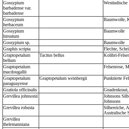
Gossypium
Westindische
barbadense var.
barbadense
Gossypium
Baumwolle, K
herbaceum
Gossypium
Baumwolle
hirsutum
Gossypium sp.
Baumwolle
Graphis scripta
Flechte, Schri
Graptopetalum
Tacitus bellus
Kolibri-Felse
bellum
Graptopetalum
Felsenrose, 
macdougallii
Graptopetalum
Graptopetalum weinbergii
Punktierte Fe
paraguayense
Gratiola officinalis
Gnadenkraut,
Grevillea johnsonii
Johnsons Silb
Johnsons
Grevillea robusta
Silbereiche, A
Australische 
Grevillea
thelemanniana