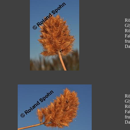
Rö
Gl
Rö
Fa
fr
Da
Rö
Gl
Rö
Fa
fr
Da