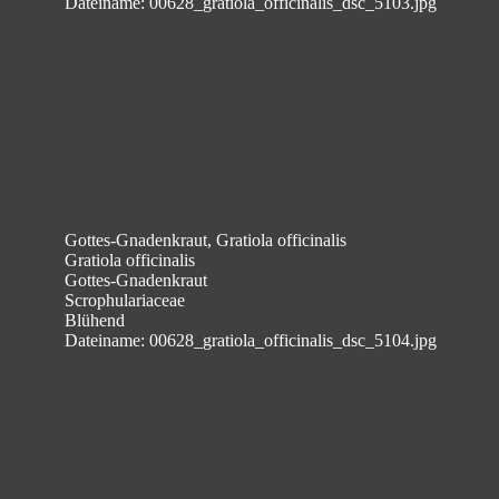
Dateiname: 00628_gratiola_officinalis_dsc_5103.jpg
Gottes-Gnadenkraut, Gratiola officinalis
Gratiola officinalis
Gottes-Gnadenkraut
Scrophulariaceae
Blühend
Dateiname: 00628_gratiola_officinalis_dsc_5104.jpg