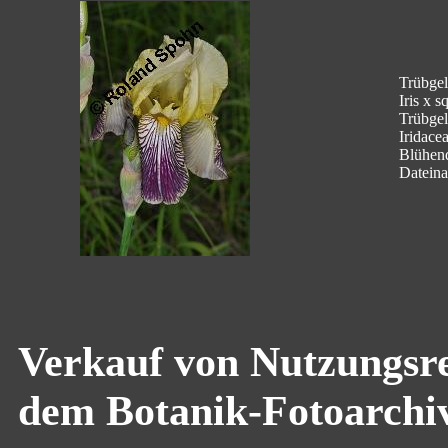
Trübgelb
Iris x s
Trübgel
Iridace
Blühen
Dateina
Verkauf von Nutzungsre
dem Botanik-Fotoarchi