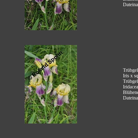
Dateina
Trübgelb
Iris x s
Trübgel
Iridace
Blühen
Dateina