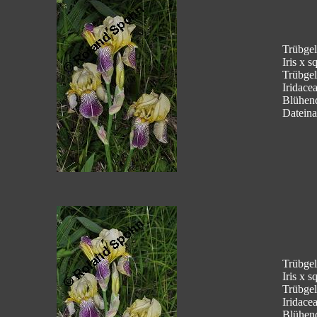
Trübgelb
Iris x s
Trübgel
Iridace
Blühen
Dateina
Trübgelb
Iris x s
Trübgel
Iridace
Blühen