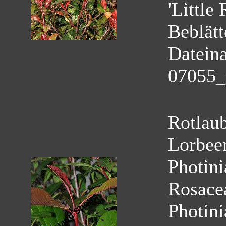
'Little
Beblätt
Datein
07055_p
Rotlau
Lorbeer
Photini
Rosace
Photini