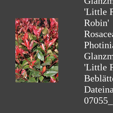
Glanzmi
'Little
Robin'
Rosace
Photini
Glanzmi
'Little
Beblätt
Datein
07055_p