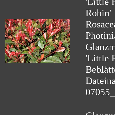
'Little
Robin'
Rosace
Photini
Glanzmi
'Little
Beblätt
Datein
07055_p