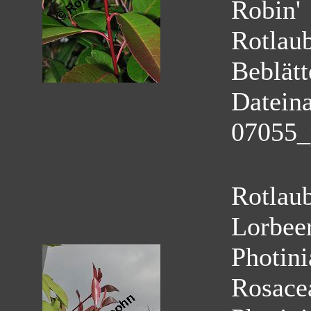
Robin'
Rotlau
Beblätt
Datein
07055_
Rotlau
Lorbeer
Photini
Rosace