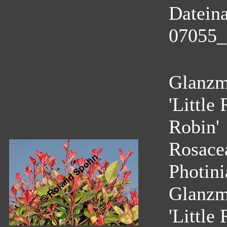
Datein
07055_p
Glanzmi
'Little
Robin'
Rosace
Photini
Glanzmi
'Little