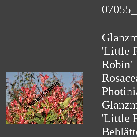
07055_p
Glanzmi
'Little
Robin'
Rosace
Photini
Glanzmi
'Little
Beblätt