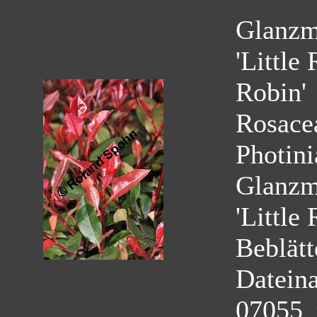
Glanzmi
'Little
Robin'
Rosace
Photini
Glanzmi
'Little
Beblätt
Datein
07055_p