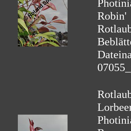
Photini
Robin'
Rotlau
Beblätt
Datein
07055_
Rotlau
Lorbeer
Photini