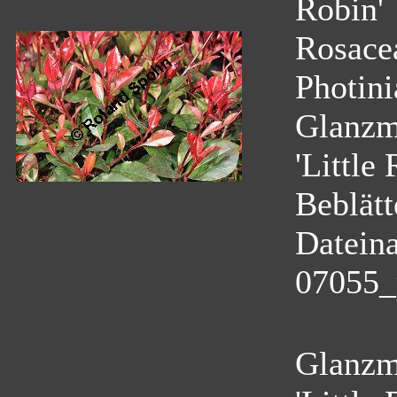
Robin'
Rosace
Photini
Glanzmi
'Little
Beblätt
Datein
07055_p
Glanzmi