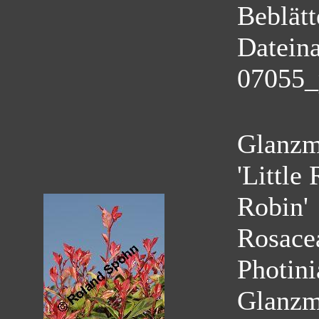
Beblätt
Datein
07055_p
Glanzmi
'Little
Robin'
Rosace
Photini
Glanzmi