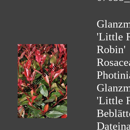
Glanzmi
'Little
Robin'
Rosace
Photini
Glanzmi
'Little
Beblätt
Datein