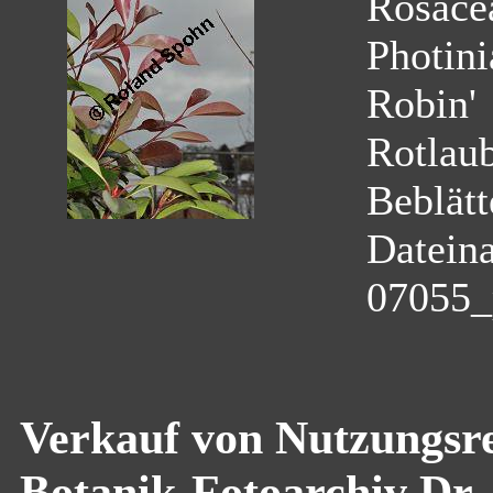
Rosace
Photini
Robin'
Rotlau
Beblätt
Datein
07055_
Verkauf von Nutzungsre
Botanik-Fotoarchiv Dr.