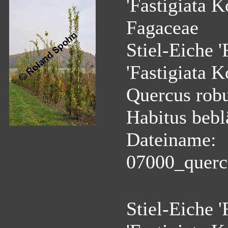
'Fastigiata K
Fagaceae
Stiel-Eiche '
'Fastigiata K
Quercus robur
Habitus beblä
Dateiname:
07000_quercu
Stiel-Eiche '