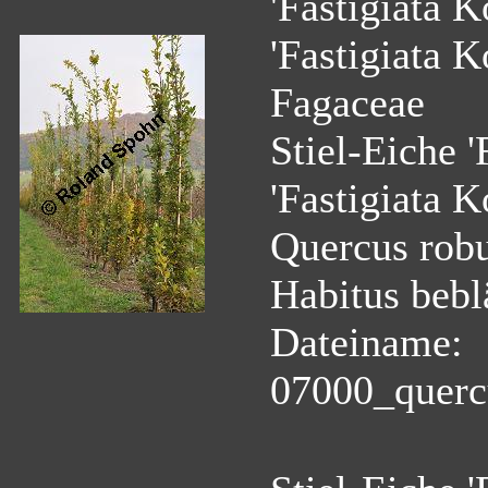
'Fastigiata K
'Fastigiata K
Fagaceae
Stiel-Eiche '
'Fastigiata K
Quercus robur
Habitus beblä
Dateiname:
07000_quercu