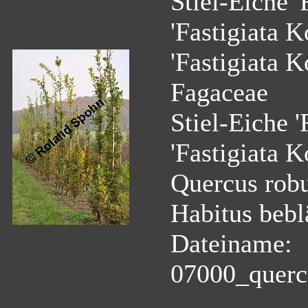
Stiel-Eiche '
'Fastigiata K
'Fastigiata K
Fagaceae
Stiel-Eiche '
'Fastigiata K
Quercus robur
Habitus beblä
Dateiname:
07000_quercu