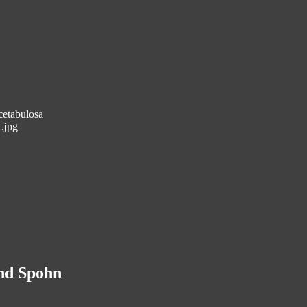
cetabulosa
.jpg
and Spohn