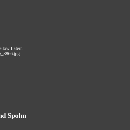
ellow Latern'
g_8866.jpg
and Spohn