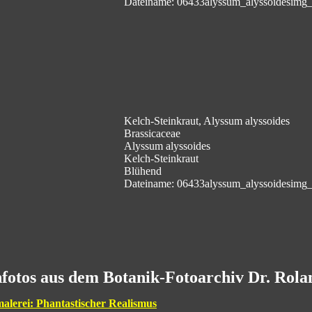
Dateiname: 06433alyssum_alyssoidesimg
Kelch-Steinkraut, Alyssum alyssoides
Brassicaceae
Alyssum alyssoides
Kelch-Steinkraut
Blühend
Dateiname: 06433alyssum_alyssoidesimg
fotos aus dem Botanik-Fotoarchiv Dr. Rol
malerei: Phantastischer Realismus