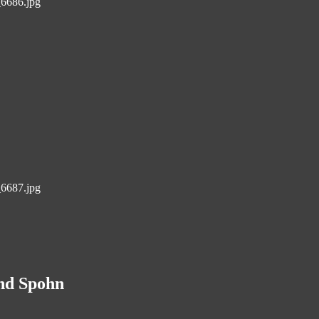
_6686.jpg
_6687.jpg
and Spohn