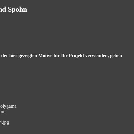
and Spohn
s der hier gezeigten Motive für Ihr Projekt verwenden, geben
 polygama
aum
4.jpg