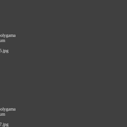
 polygama
aum
5.jpg
 polygama
aum
7.jpg