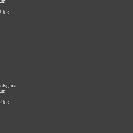
aum
1.jpg
 polygama
aum
2.jpg