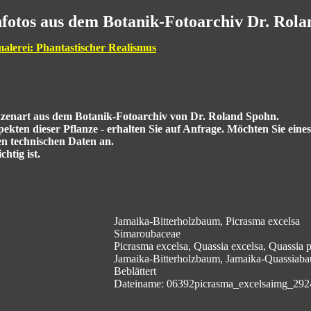
fotos aus dem Botanik-Fotoarchiv Dr. Rol
malerei: Phantastischer Realismus
anzenart aus dem Botanik-Fotoarchiv von Dr. Roland Spohn.
kten dieser Pflanze - erhalten Sie auf Anfrage. Möchten Sie eine
en technischen Daten an.
htig ist.
Jamaika-Bitterholzbaum, Picrasma excelsa
Simaroubaceae
Picrasma excelsa, Quassia excelsa, Quassia
Jamaika-Bitterholzbaum, Jamaika-Quassiab
Beblättert
Dateiname: 06392picrasma_excelsaimg_292