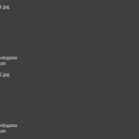
1.jpg
 polygama
aum
2.jpg
 polygama
aum