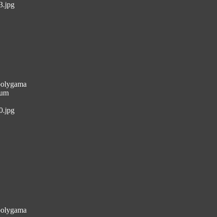
3.jpg
 polygama
aum
0.jpg
 polygama