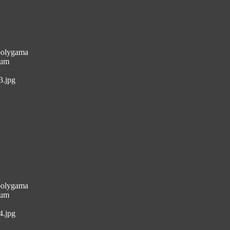
 polygama
aum
3.jpg
 polygama
aum
4.jpg