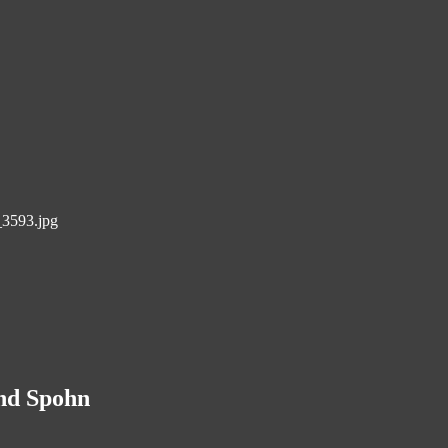
3593.jpg
and Spohn