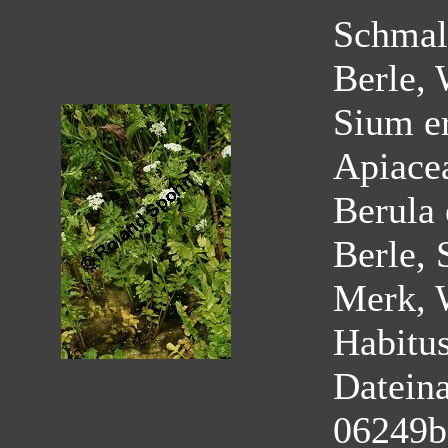
Schmalb
Berle, 
Sium e
Apiace
Berula 
Berle, 
Merk, W
Habitu
Datein
06249b