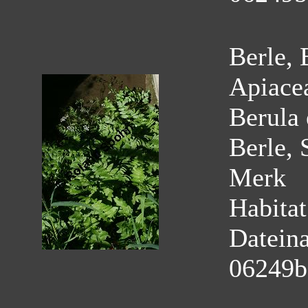
Berle, 
Apiace
Berula 
Berle, 
Merk
Habitat
Datein
06249b