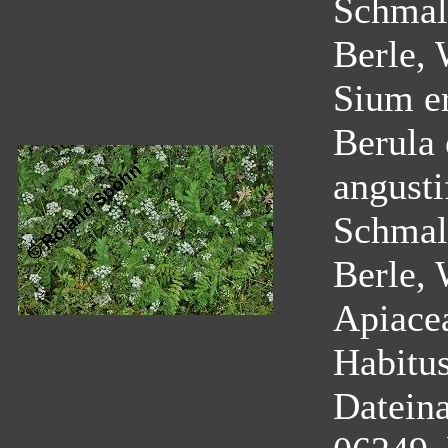
Schmalb
Berle, 
Sium e
Berula 
angust
Schmalb
Berle, 
Apiace
Habitu
Datein