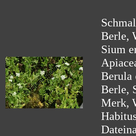
Schmalb
Berle, 
Sium e
Apiace
Berula 
Berle, 
Merk, W
Habitu
Datein