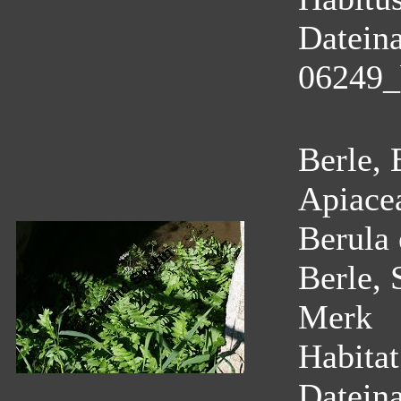
Datein
06249_
Berle, 
Apiace
Berula 
Berle, 
Merk
Habitat
Datein