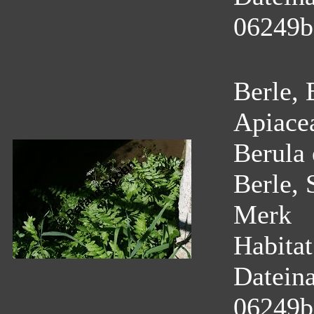
06249b
Berle, 
Apiace
Berula 
Berle, 
Merk
Habitat
Datein
06249b