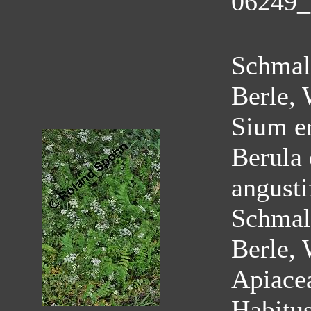
06249_
Schmalb
Berle, 
Sium e
Berula 
angust
Schmalb
Berle, 
Apiace
Habitu