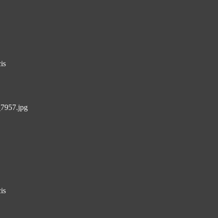
is
_7957.jpg
is