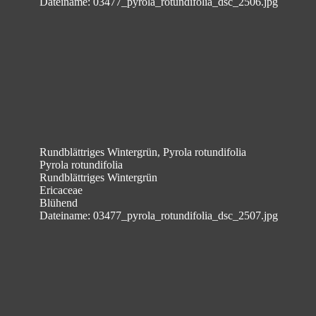
Dateiname: 03477_pyrola_rotundifolia_dsc_2506.jpg
Rundblättriges Wintergrün, Pyrola rotundifolia
Pyrola rotundifolia
Rundblättriges Wintergrün
Ericaceae
Blühend
Dateiname: 03477_pyrola_rotundifolia_dsc_2507.jpg