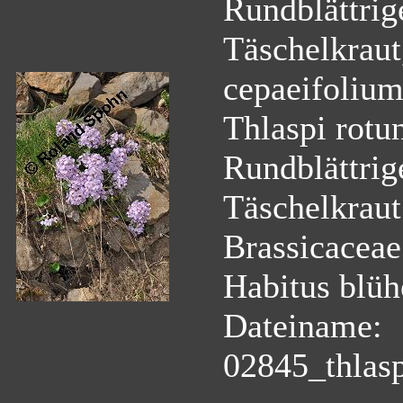
Rundblättrig
Täschelkraut
cepaeifoliu
Thlaspi rotu
Rundblättrig
Täschelkraut
Brassicaceae
Habitus blü
Dateiname:
02845_thlas