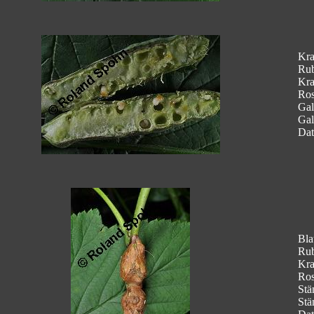
Kra
Rub
Kra
Ros
Gal
Gal
Dat
Bla
Rub
Kra
Ros
Stä
Stä