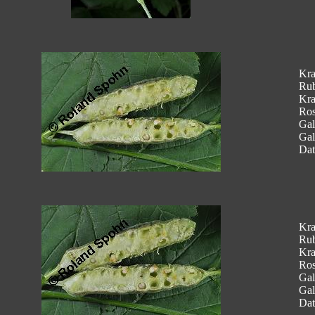
Kra
Rub
Kra
Ros
Gal
Gal
Dat
Kra
Rub
Kra
Ros
Gal
Gal
Dat