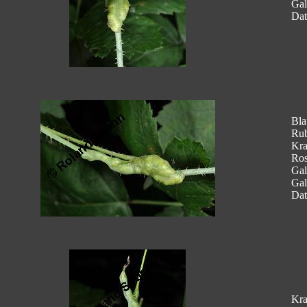
Gal
Dat
Bla
Rub
Kra
Ros
Gal
Gal
Dat
Kra