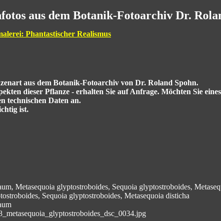
fotos aus dem Botanik-Fotoarchiv Dr. Rol
malerei: Phantastischer Realismus
anzenart aus dem Botanik-Fotoarchiv von Dr. Roland Spohn.
kten dieser Pflanze - erhalten Sie auf Anfrage. Möchten Sie eine
en technischen Daten an.
htig ist.
, Metasequoia glyptostroboides, Sequoia glyptostroboides, Metasequ
ostroboides, Sequoia glyptostroboides, Metasequoia disticha
aum
8_metasequoia_glyptostroboides_dsc_0034.jpg