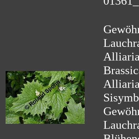
01361_a
Gewöhn
Lauchr
Alliaria
Brassi
Alliaria
Sisymbr
Gewöhn
Lauchr
Blühen