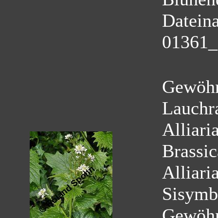
Datein
01361_a
Gewöhn
Lauchr
Alliaria
Brassi
Alliaria
Sisymbr
Gewöhn