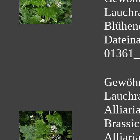
Lauchr
Blühen
Datein
01361_a
Gewöhn
Lauchr
Alliaria
Brassi
Alliaria