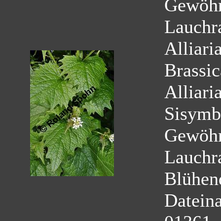
Gewöhn
Lauchr
Alliaria
Brassi
Alliaria
Sisymbr
Gewöhn
Lauchr
Blühen
Datein