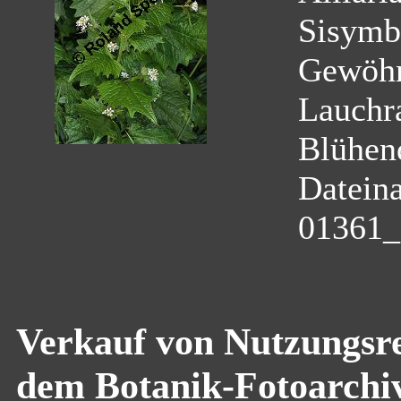
Sisymbr
Gewöhn
Lauchr
Blühen
Datein
01361_a
Verkauf von Nutzungsre
dem Botanik-Fotoarchi