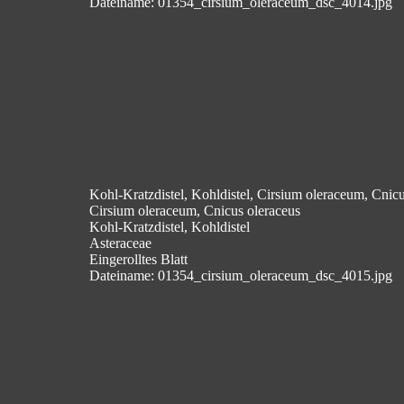
Dateiname: 01354_cirsium_oleraceum_dsc_4014.jpg
Kohl-Kratzdistel, Kohldistel, Cirsium oleraceum, Cnicu
Cirsium oleraceum, Cnicus oleraceus
Kohl-Kratzdistel, Kohldistel
Asteraceae
Eingerolltes Blatt
Dateiname: 01354_cirsium_oleraceum_dsc_4015.jpg