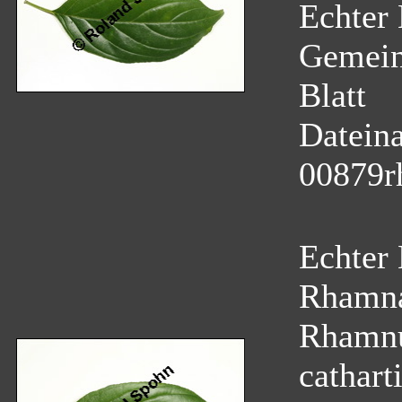
Echter 
Gemein
Blatt
Datein
00879r
Echter
Rhamn
Rhamnu
cathart