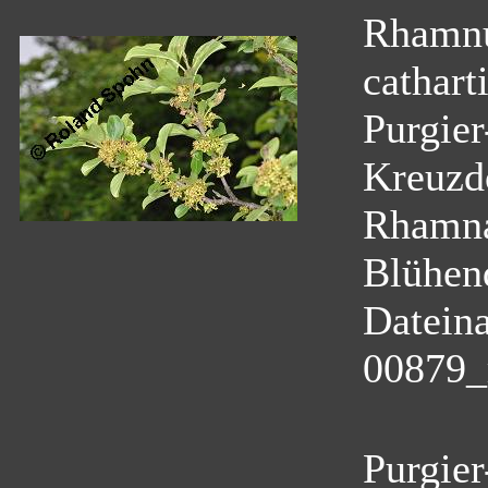
Rhamnu
cathart
Purgie
Kreuzd
Rhamn
Blühen
Datein
00879_
Purgier