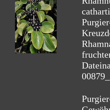
Rhamnu
cathart
Purgie
Kreuzd
Rhamn
fruchte
Datein
00879_
Purgier
Gewöhn