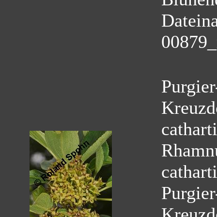
Datein
00879_
Purgie
Kreuzd
cathart
Rhamnu
cathart
Purgie
Kreuzd