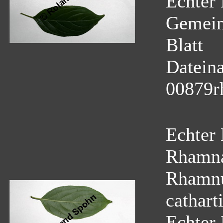
Echter 
Gemein
Blatt
Datein
00879r
Echter
Rhamn
Rhamnu
cathart
Echter 