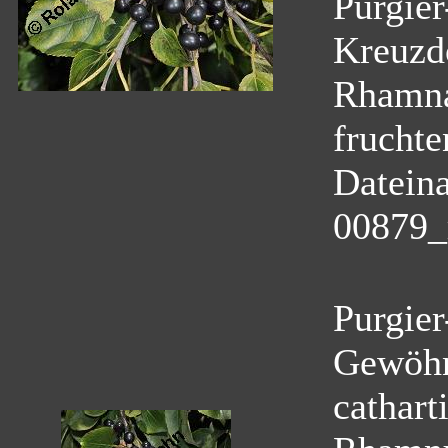
Purgie
Kreuzd
Rhamn
fruchte
Datein
00879_
Purgier
Gewöhn
cathart