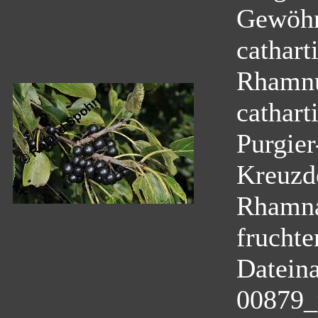
Gewöhn
cathart
Rhamnu
cathart
Purgie
Kreuzd
Rhamn
fruchte
Datein
00879_