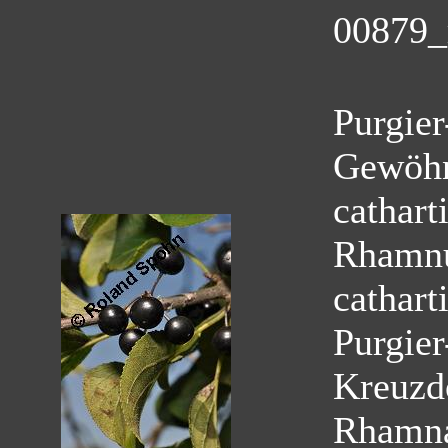
00879_
Purgier
Gewöhn
cathart
Rhamnu
cathart
Purgie
Kreuzd
Rhamn