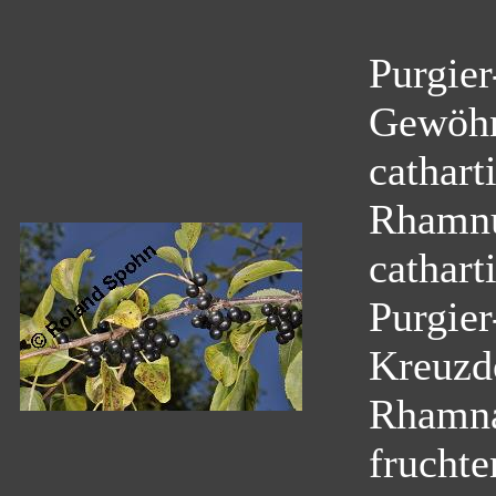
Purgier
Gewöhn
cathart
Rhamnu
cathart
Purgie
Kreuzd
Rhamn
fruchte