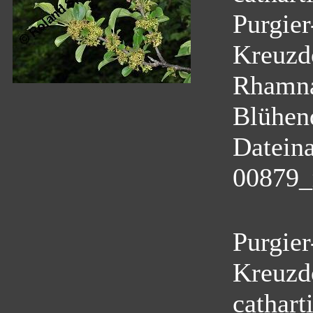
Purgie
Kreuzd
Rhamn
Blühen
Datein
00879_
Purgie
Kreuzd
cathart