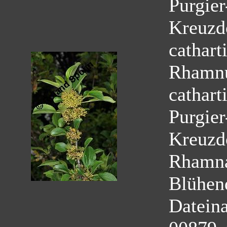
Purgie
Kreuzd
cathart
Rhamnu
cathart
Purgie
Kreuzd
Rhamn
Blühen
Datein