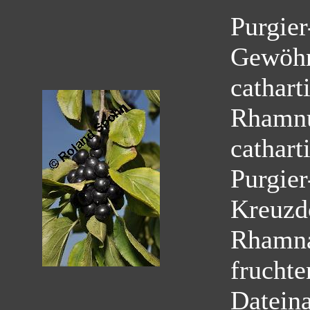
Purgier
Gewöhn
cathart
Rhamnu
cathart
Purgie
Kreuzd
Rhamn
fruchte
Datein