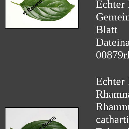
Echter 
Gemein
Blatt
Datein
00879r
Echter
Rhamn
Rhamnu
cathart