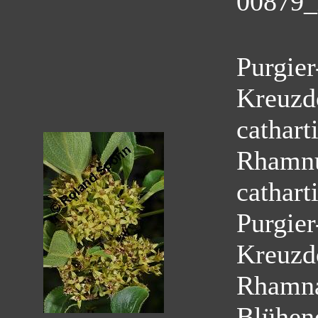
00879_
Purgie
Kreuzd
cathart
Rhamnu
cathart
Purgie
Kreuzd
Rhamn
Blühen