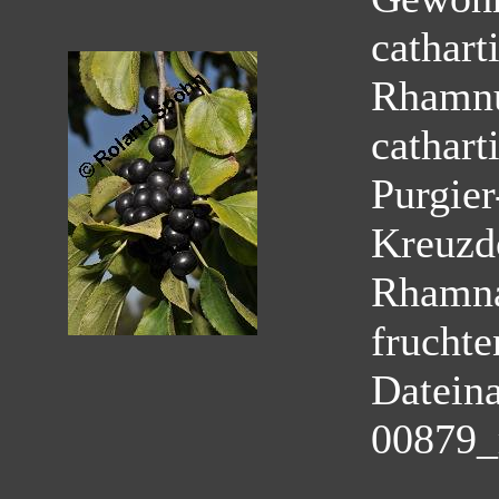
cathart
Rhamnu
cathart
Purgie
Kreuzd
Rhamn
fruchte
Datein
00879_