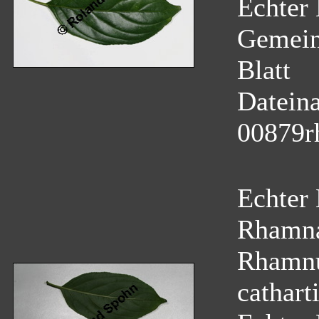
Echter 
Gemein
Blatt
Datein
00879r
Echter
Rhamn
Rhamnu
cathart