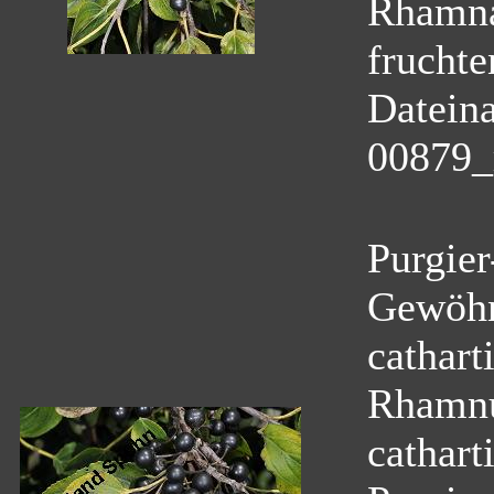
Rhamn
fruchte
Datein
00879_
Purgier
Gewöhn
cathart
Rhamnu
cathart