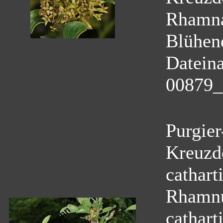
Rhamn
Blühen
Datein
00879_
Purgie
Kreuzd
cathart
Rhamnu
cathart