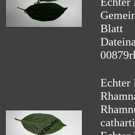
Echter 
Gemein
Blatt
Datein
00879r
Echter
Rhamn
Rhamnu
cathart