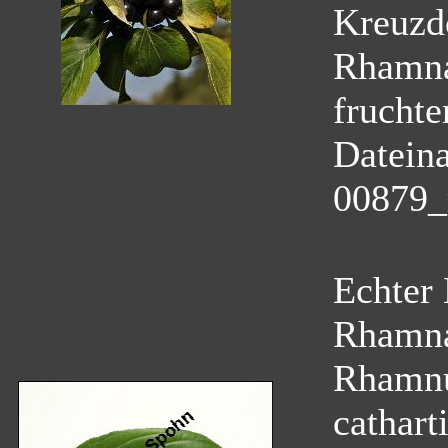
Kreuzd
Rhamn
fruchte
Datein
00879_
Echter
Rhamn
Rhamnu
cathart