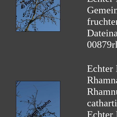
Gemein
fruchte
Datein
00879r
Echter
Rhamn
Rhamnu
cathart
Echter 