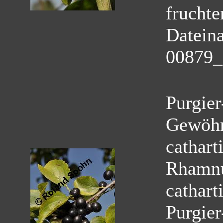
fruchte
Datein
00879_
Purgier
Gewöhn
cathart
Rhamnu
cathart
Purgie