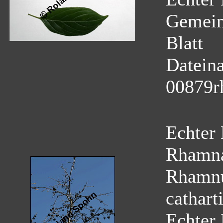
Gemein
Blatt
Datein
00879r
Echter
Rhamn
Rhamnu
cathart
Echter 