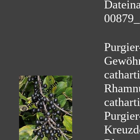
Datein
00879_
Purgier
Gewöhn
cathart
Rhamnu
cathart
Purgie
Kreuzd