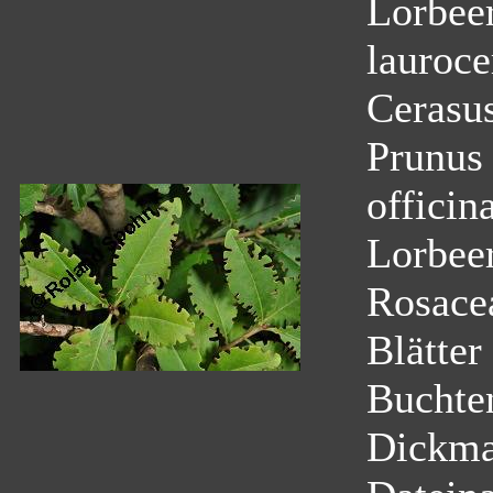
Lorbeer
lauroce
Cerasus
Prunus 
officin
Lorbeer
Rosace
Blätter
Buchten
Dickma