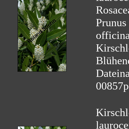
Rosace
Prunus 
officina
Kirschl
Blühen
Datein
00857p
Kirschl
lauroce