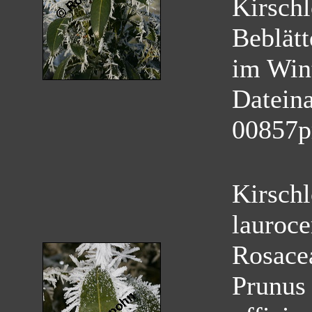
Kirschl
Beblätt
im Wint
Datein
00857p
Kirschl
lauroce
Rosace
Prunus 