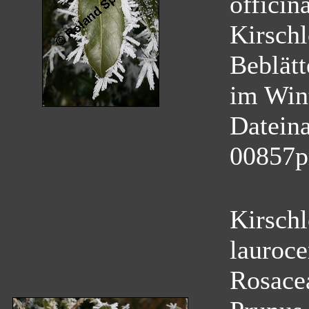
officina
Kirschl
Beblätt
im Wint
Datein
00857p
Kirschl
lauroce
Rosace