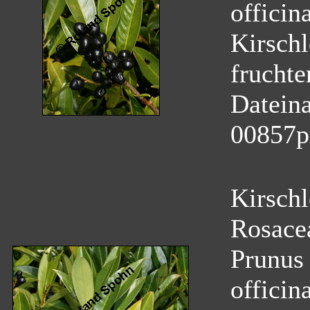
officina
Kirschl
fruchte
Datein
00857p
Kirschl
Rosace
Prunus 
officina