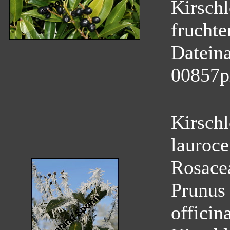
Kirschl
fruchte
Datein
00857p
Kirschl
lauroce
Rosace
Prunus 
officina