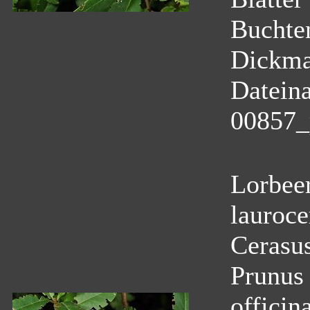
Buchten
Dickma
Datein
00857_
Lorbeer
lauroce
Cerasus
Prunus 
officin