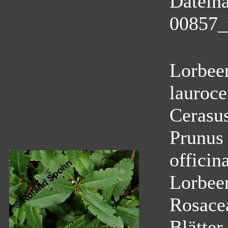
Datein
00857_
Lorbeer
lauroce
Cerasus
Prunus 
officin
Lorbeer
Rosace
Blätter