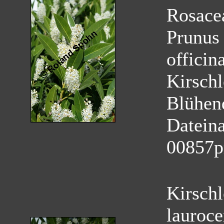
Rosace
Prunus 
officina
Kirschl
Blühen
Datein
00857p
Kirschl
lauroce