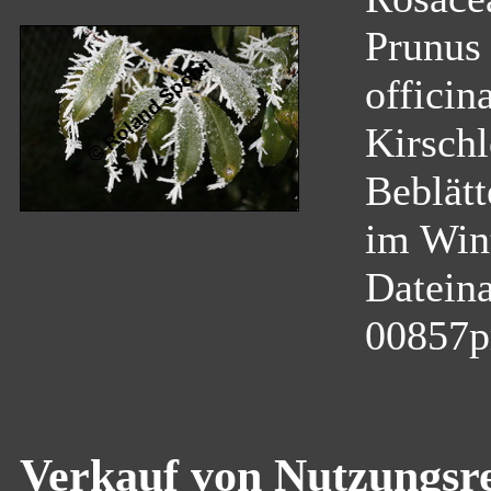
Prunus 
officina
Kirschl
Beblätt
im Wint
Datein
00857p
Verkauf von Nutzungsre