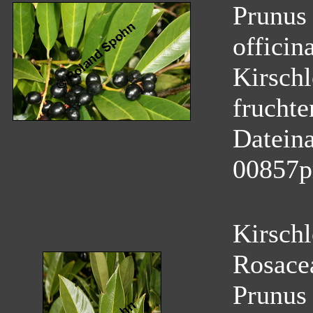
Prunus 
officina
Kirschl
fruchte
Datein
00857p
Kirschl
Rosace
Prunus 