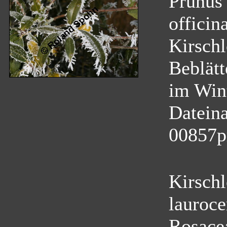
Prunus 
officina
Kirschl
Beblätt
im Wint
Datein
00857p
Kirschl
lauroce
Rosace