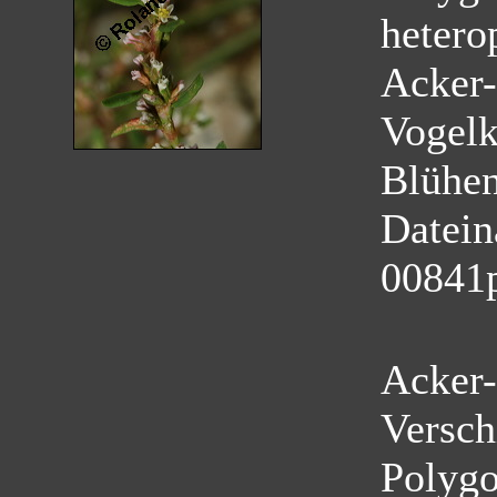
hetero
Acker-
Vogelk
Blühe
Datei
00841
Acker-
Versch
Polygo