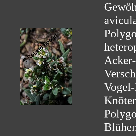
Gewöhn
avicul
Polygo
hetero
Acker-
Versch
Vogel-
Knöter
Polyg
Blühe