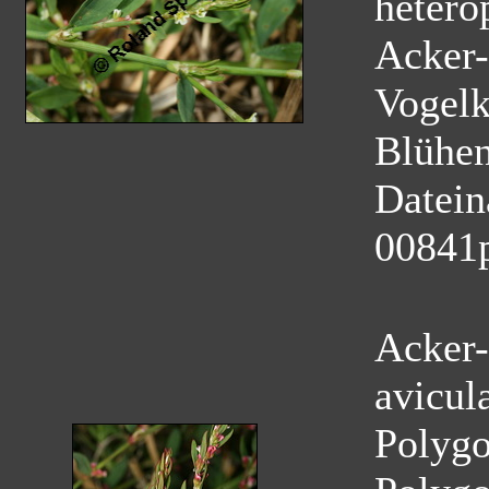
hetero
Acker-
Vogelk
Blühe
Datei
00841
Acker-
avicul
Polyg