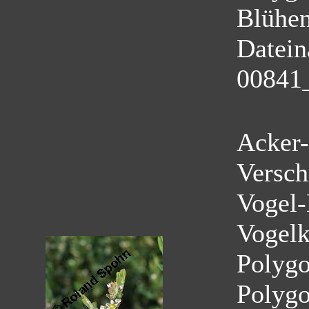
Blühe
Datei
00841
Acker-
Versch
Vogel-
Vogelk
Polyg
Polygo