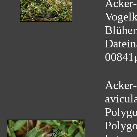
Acker-
Vogelk
Blühe
Datei
00841
Acker-
avicul
Polyg
Polygo