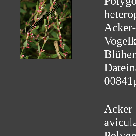
Polygo
hetero
Acker-
Vogelk
Blühe
Datei
00841
Acker-
avicul
Polyg