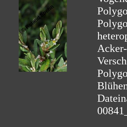
Polyg
Polygo
hetero
Acker-
Versch
Polyg
Blühe
Datei
00841