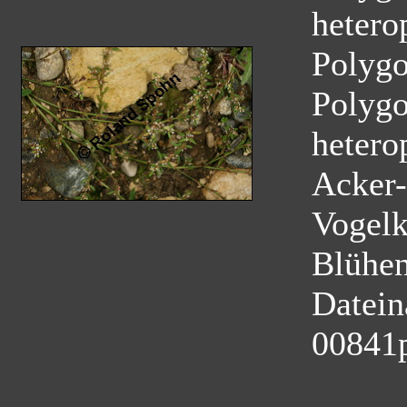
hetero
Polyg
Polygo
hetero
Acker-
Vogelk
Blühe
Datei
00841