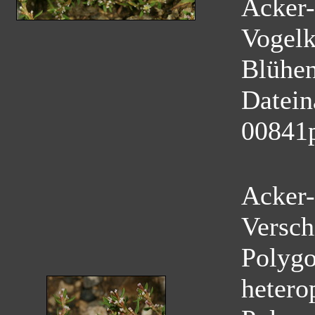
Acker-
Vogelk
Blühe
Datei
00841
Acker-
Versch
Polygo
hetero