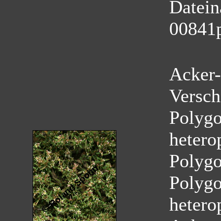
Datei
00841
Acker-
Versch
Polygo
hetero
Polyg
Polygo
hetero