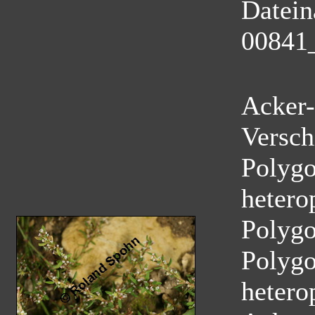
Datei
00841
Acker-
Versch
Polygo
hetero
Polyg
Polygo
hetero