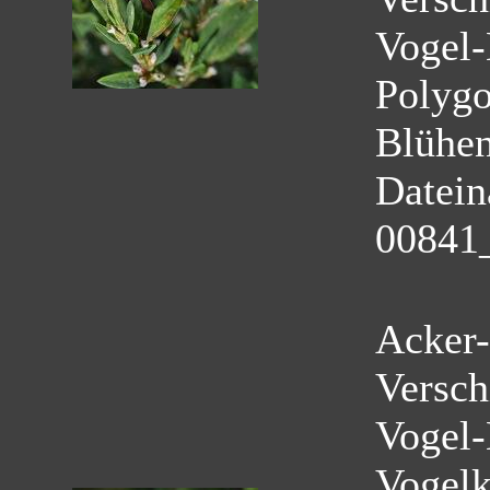
Vogel-
Polyg
Blühe
Datei
00841
Acker-
Versch
Vogel-
Vogelk