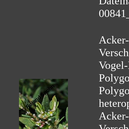
Datei
00841
Acker-
Versch
Vogel-
Polyg
Polygo
hetero
Acker-
Versch