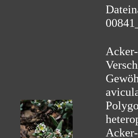
Datei
00841
Acker-
Versch
Gewöhn
avicul
Polygo
hetero
Acker-