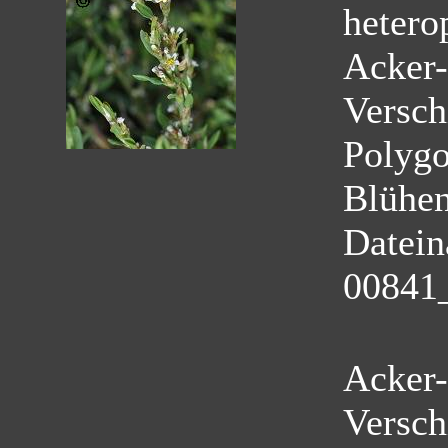
hetero
Acker-
Versch
Polyg
Blühe
Datei
00841
Acker-
Versch