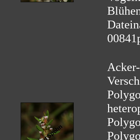
Blühe
Datei
00841
Acker-
Versch
Polygo
hetero
Polyg
Polygo