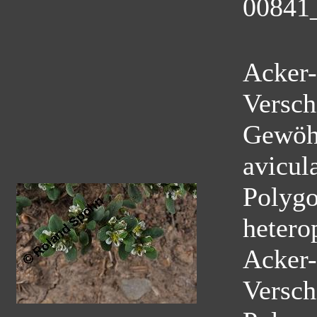
00841
Acker-
Versch
Gewöhn
avicul
Polygo
hetero
Acker-
Versch