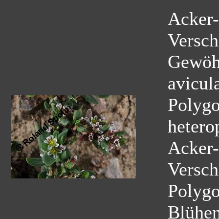
Acker-
Versch
Gewöhn
avicul
Polygo
hetero
Acker-
Versch
Polyg
Blühe