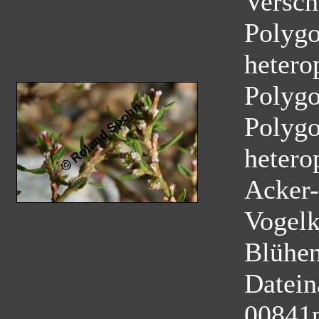
Versch
Polygo
hetero
Polyg
Polygo
hetero
Acker-
Vogelk
Blühe
Datei
00841