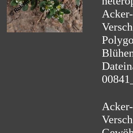
hetero
Acker-
Versch
Polyg
Blühe
Datei
00841
Acker-
Versch
Gewöhn