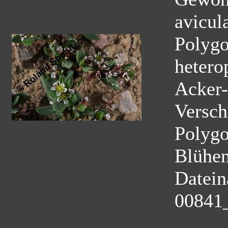
avicul
Polygo
hetero
Acker-
Versch
Polyg
Blühe
Datei
00841