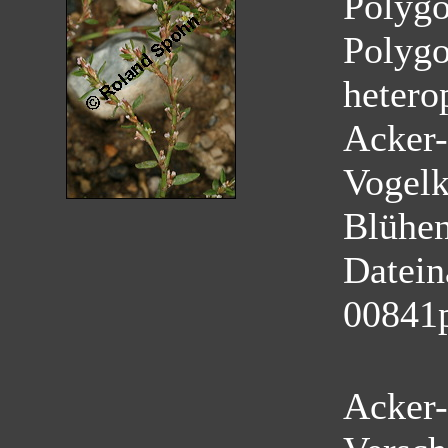
Polyg
Polygo
hetero
Acker-
Vogelk
Blühe
Datei
00841
Acker-