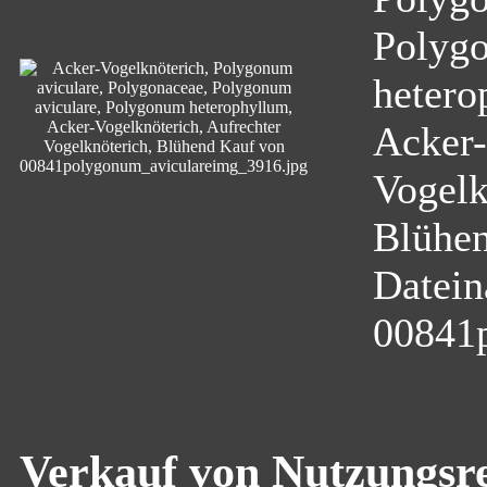
Polygo
hetero
Acker-
Vogelk
Blühe
Datei
00841
Verkauf von Nutzungsre