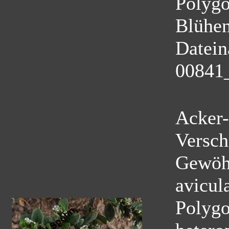
Polyg
Blühe
Datei
00841
Acker-
Versch
Gewöhn
avicul
Polygo