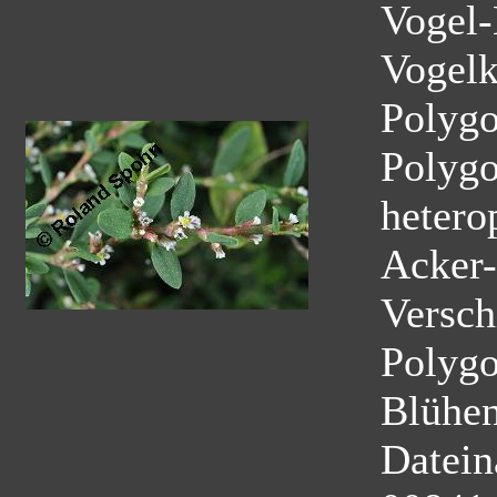
Vogel-
Vogelk
Polyg
Polygo
hetero
Acker-
Versch
Polyg
Blühe
Datei