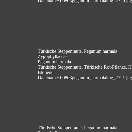
Dateiname: 00803peganum_harmalaimg_2720.jpg
Türkische Steppenraute, Peganum harmala
Zygophyllaceae
Peganum harmala
Türkische Steppenraute, Türkische Rot-Pflanze, H
Blühend
Dateiname: 00803peganum_harmalaimg_2721.jpg
Türkische Steppenraute, Peganum harmala