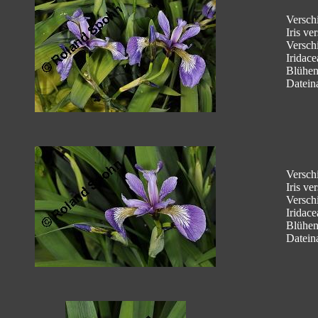
Verschi
Iris ve
Verschi
Iridace
Blühe
Datein
Verschi
Iris ve
Verschi
Iridace
Blühe
Datein