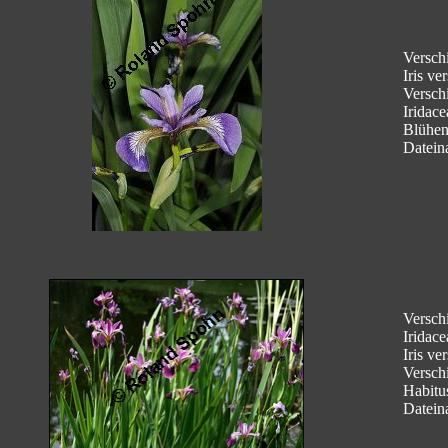
Verschi
Iris ve
Verschi
Iridace
Blühe
Datein
Verschi
Iridace
Iris ve
Verschi
Habitu
Datein