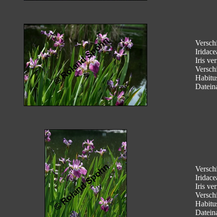
Verschi
Iridace
Iris ve
Verschi
Habitu
Datein
Verschi
Iridace
Iris ve
Verschi
Habitu
Datein