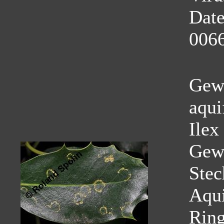
Dat
0066
Gewö
aqui
Ilex
Gew
Stec
Aqui
Ring