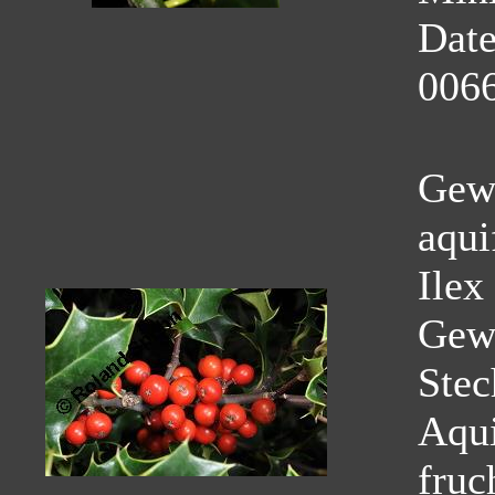
Dat
0066
Gewö
aqui
Ilex
Gew
Stec
Aqui
fruc