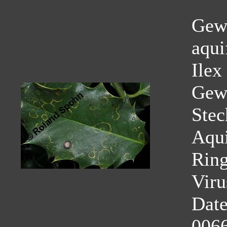
Gewö
aqui
Ilex
Gew
Stec
Aqui
Ring
Viru
Dat
0066