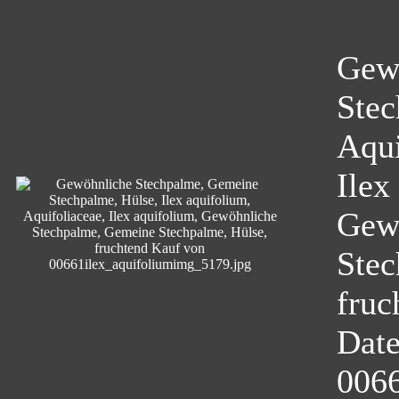
Gew
Stec
Aqui
Ilex
Gew
Stec
fruc
Dat
0066