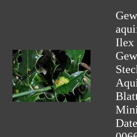
Gewö
aqui
Ilex
Gew
Stec
Aqui
Blat
Mini
Dat
0066