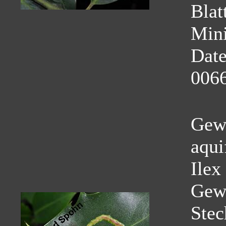
Blat
Mini
Dat
0066
Gewö
aqui
Ilex
Gew
Stec