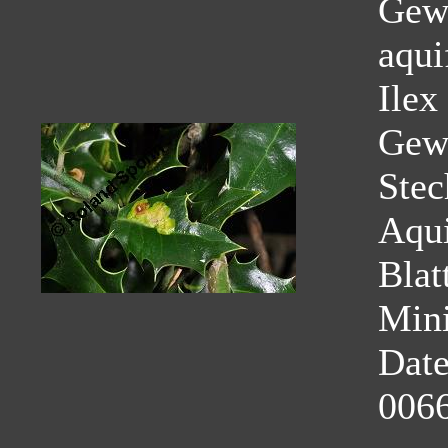
Gewö
aqui
Ilex
Gew
Stec
Aqui
Blat
Mini
Dat
0066