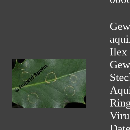
Gewö
aqui
Ilex
Gew
Stec
Aqui
Ring
Viru
Dat