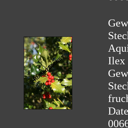
Gew
Stec
Aqui
Ilex
Gew
Stec
fruc
Dat
0066