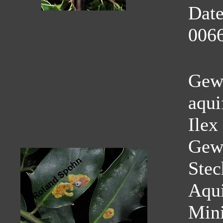
Dat
0066
Gewö
aqui
Ilex
Gew
Stec
Aqui
Mini