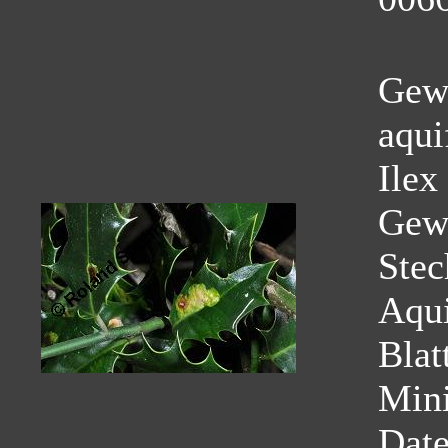
Gewö
aqui
Ilex
Gew
Stec
Aqui
Blat
Mini
Dat