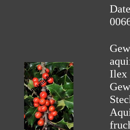
Dat
0066
Gewö
aqui
Ilex
Gew
Stec
Aqui
fruc