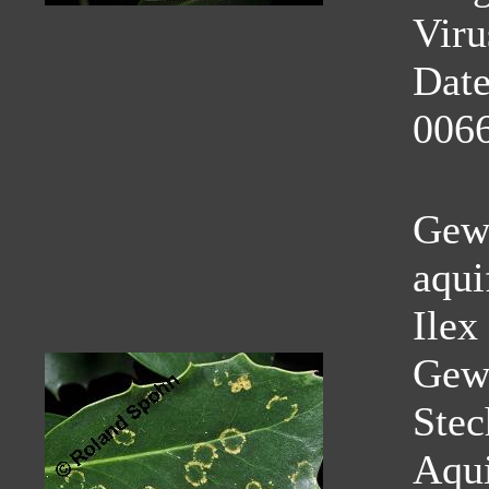
Viru
Dat
0066
Gewö
aqui
Ilex
Gew
Stec
Aqui