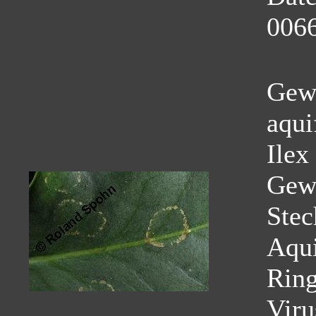
0066
Gewö
aqui
Ilex
Gew
Stec
Aqui
Ring
Viru