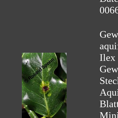
0066
Gewö
aqui
Ilex
Gew
Stec
Aqui
Blat
Mini