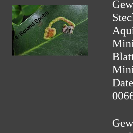
Gew
Stec
Aqui
Mini
Blat
Mini
Dat
0066
Gewö