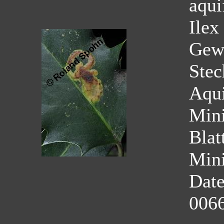
aqui
Ilex
Gew
Stec
Aqui
Mini
Blat
Mini
Dat
0066