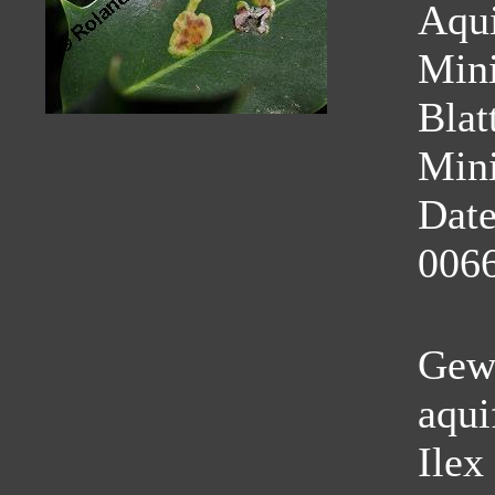
Aqui
Mini
Blat
Mini
Dat
0066
Gewö
aqui
Ilex