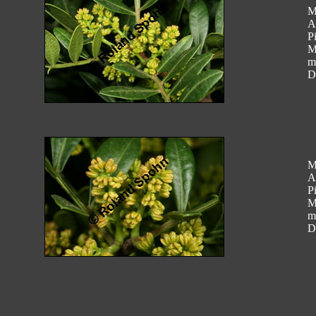
M
A
Pi
M
m
D
M
A
Pi
M
m
D