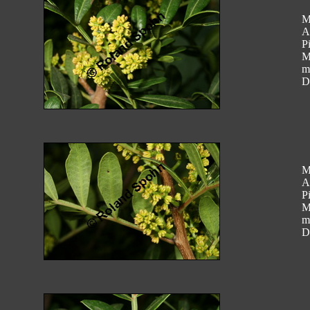
M
A
Pi
M
m
D
M
A
Pi
M
m
D