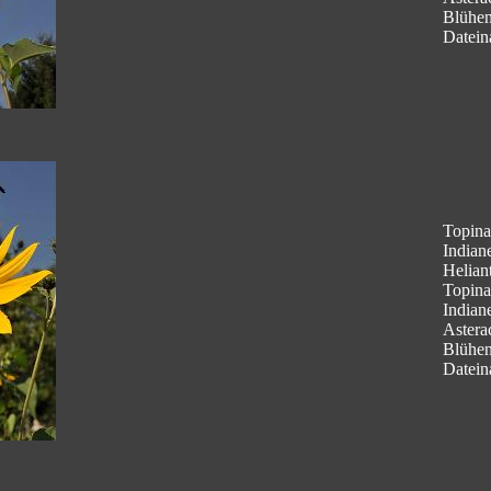
Blühe
Datein
Topina
Indian
Helian
Topina
Indian
Astera
Blühe
Datein