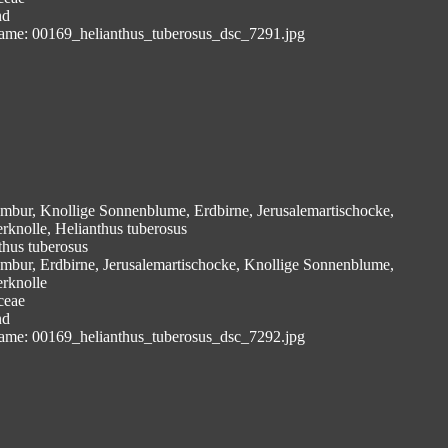
nd
ame: 00169_helianthus_tuberosus_dsc_7291.jpg
mbur, Knollige Sonnenblume, Erdbirne, Jerusalemartischocke,
erknolle, Helianthus tuberosus
thus tuberosus
mbur, Erdbirne, Jerusalemartischocke, Knollige Sonnenblume,
erknolle
ceae
nd
ame: 00169_helianthus_tuberosus_dsc_7292.jpg