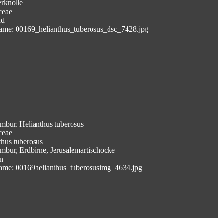
erknolle
ceae
nd
ame: 00169_helianthus_tuberosus_dsc_7428.jpg
mbur, Helianthus tuberosus
ceae
thus tuberosus
mbur, Erdbirne, Jerusalemartischocke
n
ame: 00169helianthus_tuberosusimg_4634.jpg