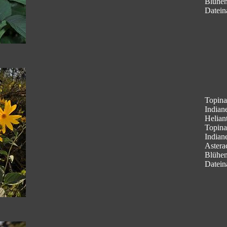
Blühe
Datein
Topina
Indian
Helian
Topina
Indian
Astera
Blühe
Datein