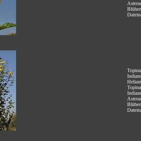
Astera
Blühe
Datein
Topina
Indian
Helian
Topina
Indian
Astera
Blühe
Datein