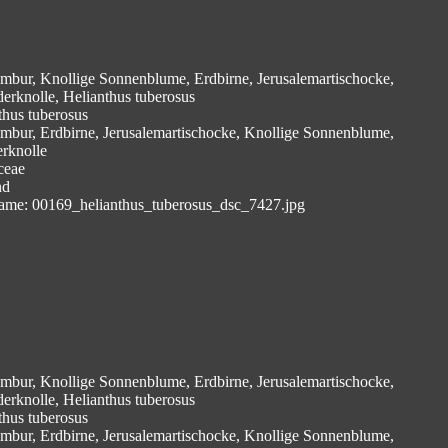
mbur, Knollige Sonnenblume, Erdbirne, Jerusalemartischocke,
derknolle, Helianthus tuberosus
thus tuberosus
mbur, Erdbirne, Jerusalemartischocke, Knollige Sonnenblume,
erknolle
ceae
nd
ame: 00169_helianthus_tuberosus_dsc_7427.jpg
mbur, Knollige Sonnenblume, Erdbirne, Jerusalemartischocke,
derknolle, Helianthus tuberosus
thus tuberosus
mbur, Erdbirne, Jerusalemartischocke, Knollige Sonnenblume,