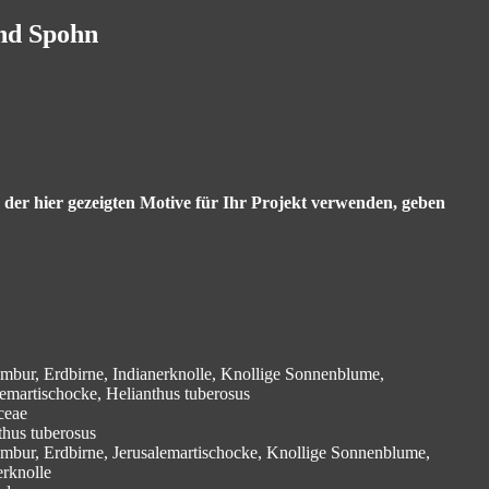
and Spohn
s der hier gezeigten Motive für Ihr Projekt verwenden, geben
mbur, Erdbirne, Indianerknolle, Knollige Sonnenblume,
lemartischocke, Helianthus tuberosus
ceae
thus tuberosus
mbur, Erdbirne, Jerusalemartischocke, Knollige Sonnenblume,
erknolle