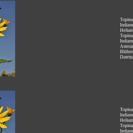
Topina
Indian
Helian
Topina
Indian
Astera
Blühe
Datein
Topina
Indian
Helian
Topina
Indian