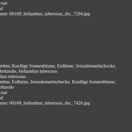
ceae
nd
ame: 00169_helianthus_tuberosus_dsc_7294.jpg
mbur, Knollige Sonnenblume, Erdbirne, Jerusalemartischocke,
derknolle, Helianthus tuberosus
thus tuberosus
mbur, Erdbirne, Jerusalemartischocke, Knollige Sonnenblume,
erknolle
ceae
nd
ame: 00169_helianthus_tuberosus_dsc_7426.jpg