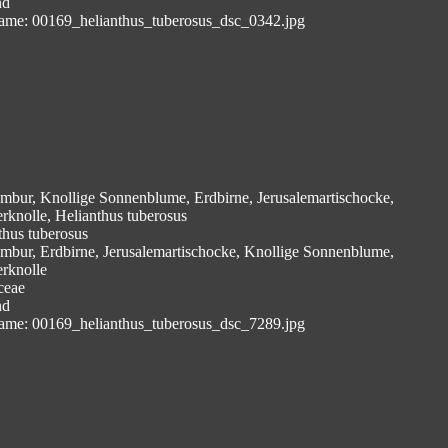
nd
ame: 00169_helianthus_tuberosus_dsc_0342.jpg
mbur, Knollige Sonnenblume, Erdbirne, Jerusalemartischocke,
erknolle, Helianthus tuberosus
thus tuberosus
mbur, Erdbirne, Jerusalemartischocke, Knollige Sonnenblume,
erknolle
ceae
nd
ame: 00169_helianthus_tuberosus_dsc_7289.jpg