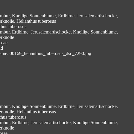
mbur, Knollige Sonnenblume, Erdbirne, Jerusalemartischocke,
erknolle, Helianthus tuberosus
thus tuberosus
mbur, Erdbirne, Jerusalemartischocke, Knollige Sonnenblume,
erknolle
ceae
nd
ame: 00169_helianthus_tuberosus_dsc_7290.jpg
mbur, Knollige Sonnenblume, Erdbirne, Jerusalemartischocke,
erknolle, Helianthus tuberosus
thus tuberosus
mbur, Erdbirne, Jerusalemartischocke, Knollige Sonnenblume,
erknolle
ceae