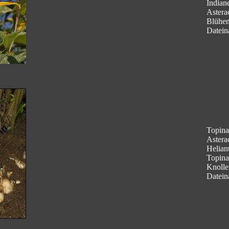
Indian
Astera
Blühe
Datein
Topina
Astera
Helian
Topina
Knolle
Datein