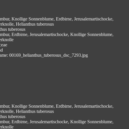
mbur, Knollige Sonnenblume, Erdbirne, Jerusalemartischocke,
erknolle, Helianthus tuberosus
thus tuberosus
mbur, Erdbirne, Jerusalemartischocke, Knollige Sonnenblume,
erknolle
ceae
nd
ame: 00169_helianthus_tuberosus_dsc_7293.jpg
mbur, Knollige Sonnenblume, Erdbirne, Jerusalemartischocke,
erknolle, Helianthus tuberosus
thus tuberosus
mbur, Erdbirne, Jerusalemartischocke, Knollige Sonnenblume,
erknolle