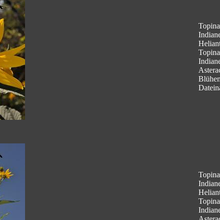
Topina
Indian
Helian
Topina
Indian
Astera
Blühe
Datein
Topina
Indian
Helian
Topina
Indian
Astera