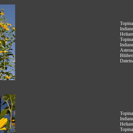
Topina
Indian
Helian
Topina
Indian
Astera
Blühe
Datein
Topina
Indian
Helian
Topina