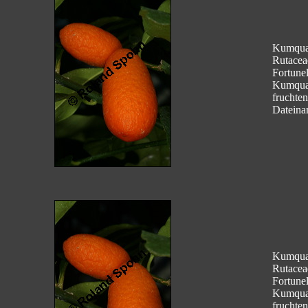
Kumquat
Rutacea
Fortunel
Kumqua
fruchte
Dateina
Kumquat
Rutacea
Fortunel
Kumqua
fruchte