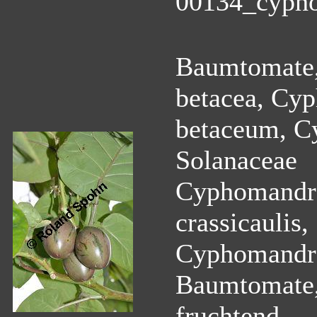
00134_cypho
Baumtomate,
betacea, Cyp
betaceum, C
Solanaceae
Cyphomandra
crassicaulis
Cyphomandra
Baumtomate,
fruchtend