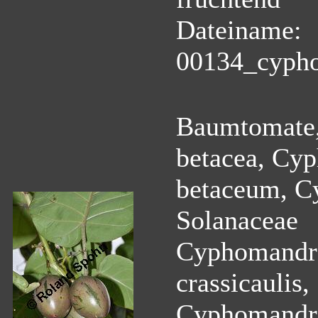
Dateiname:
00134_cypho
Baumtomate,
betacea, Cyp
betaceum, C
Solanaceae
Cyphomandra
crassicaulis
Cyphomandra