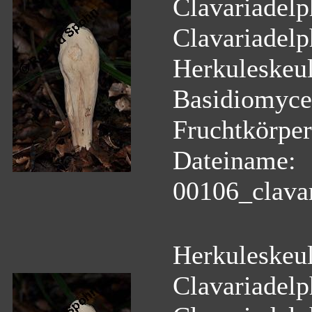
Clavariadelph
Clavariadelph
Herkuleskeul
Basidiomyce
Fruchtkörper
Dateiname:
00106_clavar
Herkuleskeul
Clavariadelph