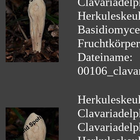
Clavariadelph
Herkuleskeul
Basidiomyce
Fruchtkörper
Dateiname:
00106_clavar
Herkuleskeul
Clavariadelph
Clavariadelph