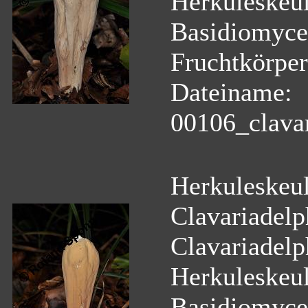
Herkuleskeul
Basidiomyce
Fruchtkörper
Dateiname:
00106_clavar
Herkuleskeul
Clavariadelph
Clavariadelph
Herkuleskeul
Basidiomyce