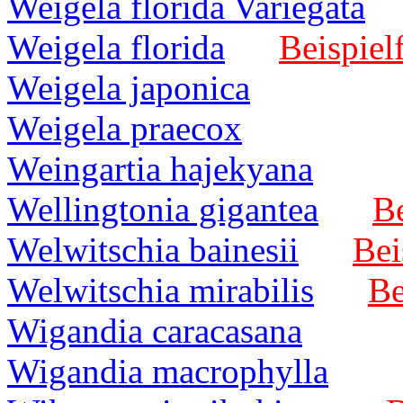
Weigela florida Variegata
Weigela florida
Beispiel
Weigela japonica
Weigela praecox
Weingartia hajekyana
Wellingtonia gigantea
Be
Welwitschia bainesii
Bei
Welwitschia mirabilis
Be
Wigandia caracasana
Wigandia macrophylla