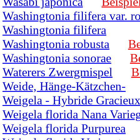
Wasabi japonica
Beispie
Washingtonia filifera var. r
Washingtonia filifera
Washingtonia robusta
Be
Washingtonia sonorae
Be
Waterers Zwergmispel
B
Weide, Hänge-Kätzchen-
Weigela - Hybride Gracieu
Weigela florida Nana Varie
Weigela florida Purpurea