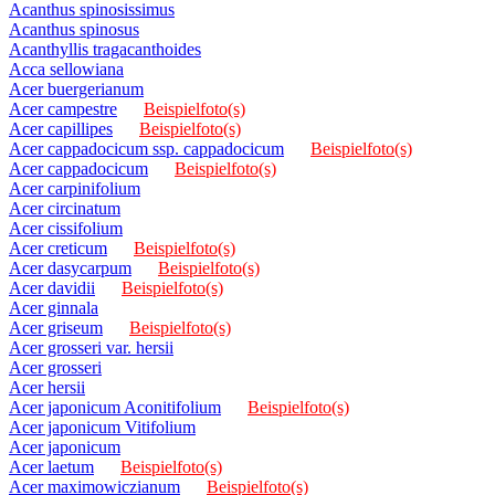
Acanthus spinosissimus
Acanthus spinosus
Acanthyllis tragacanthoides
Acca sellowiana
Acer buergerianum
Acer campestre
Beispielfoto(s)
Acer capillipes
Beispielfoto(s)
Acer cappadocicum ssp. cappadocicum
Beispielfoto(s)
Acer cappadocicum
Beispielfoto(s)
Acer carpinifolium
Acer circinatum
Acer cissifolium
Acer creticum
Beispielfoto(s)
Acer dasycarpum
Beispielfoto(s)
Acer davidii
Beispielfoto(s)
Acer ginnala
Acer griseum
Beispielfoto(s)
Acer grosseri var. hersii
Acer grosseri
Acer hersii
Acer japonicum Aconitifolium
Beispielfoto(s)
Acer japonicum Vitifolium
Acer japonicum
Acer laetum
Beispielfoto(s)
Acer maximowiczianum
Beispielfoto(s)