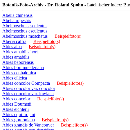
Botanik-Foto-Archiv - Dr. Roland Spohn -
Lateinischer Index: Bu
Abelia chinensis
Abelia rupestris
Abelmoschus esculentus
Abelmoschus esculentus
Abelmoschus moschatus
Beispielfoto(s)
Aberia caffra
Beispielfoto(s)
Abies alba
Beispielfoto(s)
Abies amabilis hort.
Abies amabilis
Abies baborensis
Abies bornmuelleriana
Abies cephalonica
Abies cilicica
Abies concolor Compacta
Beispielfoto(s)
Abies concolor var. concolor
Abies concolor var. lowiana
Abies concolor
Beispielfoto(s)
Abies Doumetii
Abies eichlerii
Abies equi-trojani
Abies gordoniana
Beispielfoto(s)
Abies grandis de Vancouver
Beispielfoto(s)