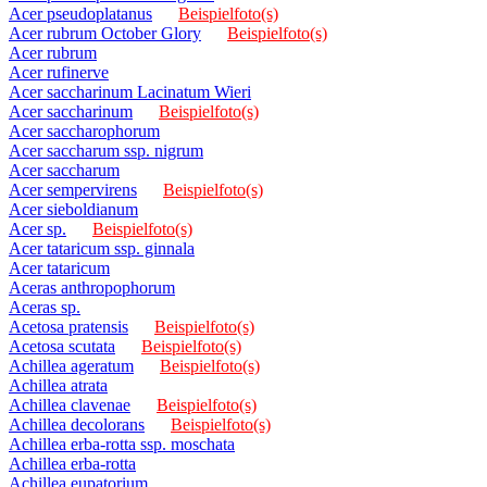
Acer pseudoplatanus
Beispielfoto(s)
Acer rubrum October Glory
Beispielfoto(s)
Acer rubrum
Acer rufinerve
Acer saccharinum Lacinatum Wieri
Acer saccharinum
Beispielfoto(s)
Acer saccharophorum
Acer saccharum ssp. nigrum
Acer saccharum
Acer sempervirens
Beispielfoto(s)
Acer sieboldianum
Acer sp.
Beispielfoto(s)
Acer tataricum ssp. ginnala
Acer tataricum
Aceras anthropophorum
Aceras sp.
Acetosa pratensis
Beispielfoto(s)
Acetosa scutata
Beispielfoto(s)
Achillea ageratum
Beispielfoto(s)
Achillea atrata
Achillea clavenae
Beispielfoto(s)
Achillea decolorans
Beispielfoto(s)
Achillea erba-rotta ssp. moschata
Achillea erba-rotta
Achillea eupatorium