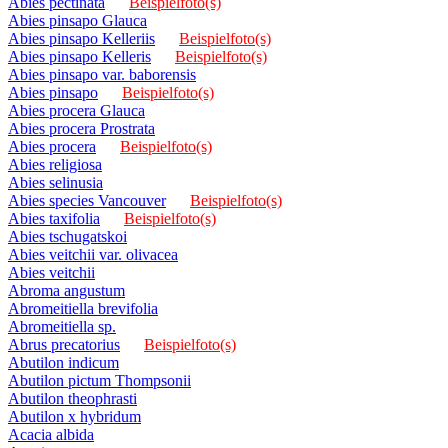
Abies pectinata
Beispielfoto(s)
Abies pinsapo Glauca
Abies pinsapo Kelleriis
Beispielfoto(s)
Abies pinsapo Kelleris
Beispielfoto(s)
Abies pinsapo var. baborensis
Abies pinsapo
Beispielfoto(s)
Abies procera Glauca
Abies procera Prostrata
Abies procera
Beispielfoto(s)
Abies religiosa
Abies selinusia
Abies species Vancouver
Beispielfoto(s)
Abies taxifolia
Beispielfoto(s)
Abies tschugatskoi
Abies veitchii var. olivacea
Abies veitchii
Abroma angustum
Abromeitiella brevifolia
Abromeitiella sp.
Abrus precatorius
Beispielfoto(s)
Abutilon indicum
Abutilon pictum Thompsonii
Abutilon theophrasti
Abutilon x hybridum
Acacia albida