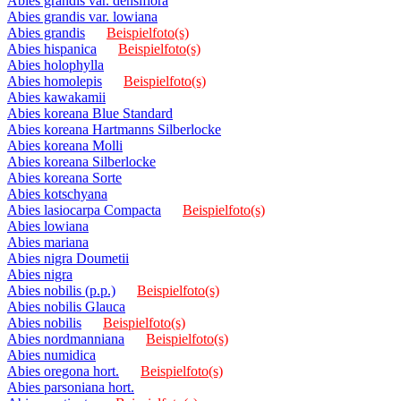
Abies grandis var. densiflora
Abies grandis var. lowiana
Abies grandis
Beispielfoto(s)
Abies hispanica
Beispielfoto(s)
Abies holophylla
Abies homolepis
Beispielfoto(s)
Abies kawakamii
Abies koreana Blue Standard
Abies koreana Hartmanns Silberlocke
Abies koreana Molli
Abies koreana Silberlocke
Abies koreana Sorte
Abies kotschyana
Abies lasiocarpa Compacta
Beispielfoto(s)
Abies lowiana
Abies mariana
Abies nigra Doumetii
Abies nigra
Abies nobilis (p.p.)
Beispielfoto(s)
Abies nobilis Glauca
Abies nobilis
Beispielfoto(s)
Abies nordmanniana
Beispielfoto(s)
Abies numidica
Abies oregona hort.
Beispielfoto(s)
Abies parsoniana hort.