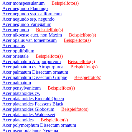
Acer monspessulanum
Beispielfoto(s)
Acer negundo Flamingo
Acer negundo ssp. californicum
Acer negundo ssp. negundo
Acer negundo Variegatum
Acer negundo
Beispielfoto(s)
Acer nikoense auct. non Maxim
Beispielfoto(s)
Acer opalus var. tomentosum
Beispielfoto(s)
Acer opalus
Acer opulifolium
Acer orientale
Beispielfoto(s)
Acer palmatum Atropurpureum
Beispielfoto(s)
Acer palmatum cv. Atropurpurea
Beispielfoto(s)
Acer palmatum Dissectum ornatum
Acer palmatum Dissectum-Gruppe
Beispielfoto(s)
Acer palmatum
Acer pensylvanicum
Beispielfoto(s)
Acer platanoides cv.
Acer platanoides Emerald Queen
Acer platanoides Faassens Black
Acer platanoides Globosum
Beispielfoto(s)
Acer platanoides Walderseei
Acer platanoides
Beispielfoto(s)
Acer polymorphum Dissectum ornatum
Acer pseudoplatanus Negenia