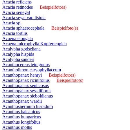
Acacia reficiens
Acacia retinodes
Beispielfoto(s)
Acacia senegal
Acacia seyal var. fistula
Acacia sp.
Acacia sphaerocephala
Beispielfoto(s)
Acacia tortilis
Acaena elongata
Acaena microphylla Kupferteppich
Acalypha godseliana
Acalypha hispida
Acalypha sanderi
Acanthocereus tetragonus
Acantholimon caryophyllaceum
Acanthopanax henryi
Beispielfoto(s)
Acanthopanax ricinifolius
Beispielfoto(s)
Acanthopanax senticosus
Acanthopanax sessiliflorus
Acanthopanax sieboldianus
Acanthopanax wardii
Acanthospermum hispidum
Acanthus balcanicus
Acanthus hungaricus
Acanthus longifolius
Acanthus mollis