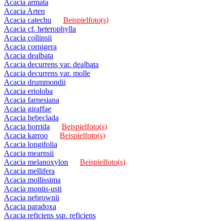
Acacia armata
Acacia Arten
Acacia catechu
Beispielfoto(s)
Acacia cf. heterophylla
Acacia collinsii
Acacia cornigera
Acacia dealbata
Acacia decurrens var. dealbata
Acacia decurrens var. molle
Acacia drummondii
Acacia erioloba
Acacia farnesiana
Acacia giraffae
Acacia hebeclada
Acacia horrida
Beispielfoto(s)
Acacia karroo
Beispielfoto(s)
Acacia longifolia
Acacia mearnsii
Acacia melanoxylon
Beispielfoto(s)
Acacia mellifera
Acacia mollissima
Acacia montis-usti
Acacia nebrownii
Acacia paradoxa
Acacia reficiens ssp. reficiens