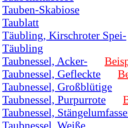
Tauben-Skabiose
Taublatt
Täubling, Kirschroter Spei-
Täubling
Taubnessel, Acker-
Beisp
Taubnessel, Gefleckte
Be
Taubnessel, Großblütige
Taubnessel, Purpurrote
B
Taubnessel, Stängelumfass
Taubnessel, Weiße