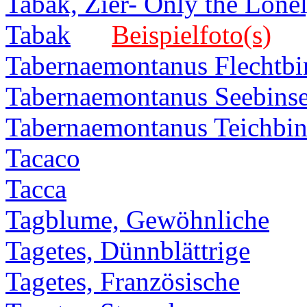
Tabak, Zier- Only the Lone
Tabak
Beispielfoto(s)
Tabernaemontanus Flechtbi
Tabernaemontanus Seebins
Tabernaemontanus Teichbin
Tacaco
Tacca
Tagblume, Gewöhnliche
Tagetes, Dünnblättrige
Tagetes, Französische