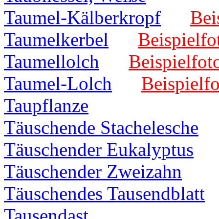
Taumel-Kälberkropf
Bei
Taumelkerbel
Beispielfo
Taumellolch
Beispielfot
Taumel-Lolch
Beispielfo
Taupflanze
Täuschende Stachelesche
Täuschender Eukalyptus
Täuschender Zweizahn
Täuschendes Tausendblatt
Tausendast