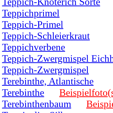
Teppich-Knöterich Sorte
Teppichprimel
Teppich-Primel
Teppich-Schleierkraut
Teppichverbene
Teppich-Zwergmispel Eich
Teppich-Zwergmispel
Terebinthe, Atlantische
Terebinthe
Beispielfoto(
Terebinthenbaum
Beispi