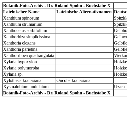
Botanik-Foto-Archiv - Dr. Roland Spohn - Buchstabe X
Lateinischer Name
Lateinische Alternativnamen
Deuts
Xanthium spinosum
Spitzkl
Xanthium strumarium
Spitzkl
Xanthoceras sorbifolium
Gelbh
Xanthorhiza simplicissima
Gelbwu
Xanthoria elegans
Gelbfle
Xanthoria parietina
Gelbfl
Xanthorrhoea quadrangulata
Vierka
Xylaria hypoxylon
Holzke
Xylaria polymorpha
Holzkeu
Xylaria sp.
Holzke
Xylotheca kraussiana
Oncoba kraussiana
Xysmalobium undulatum
Uzara
Botanik-Foto-Archiv - Dr. Roland Spohn - Buchstabe X